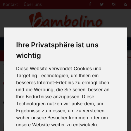
Zum Inhalt springen
Kontakt
Über uns
Facebook
Twitter
Instagr
R
F
DAS FAMILIENMAGAZIN FÜR DIE REGION BAMBERG
Suche
Ihre Privatsphäre ist uns
Menü
+++ Leolingo: Englischcamp mit Muttersprachlern – auch in Bamberg! +++
nach:
wichtig
+++ Leolingo: Englischcamp mit Muttersprachlern – auch in Bamberg! +++
+++ Leolingo: Englischcamp mit Muttersprachlern – auch in Bamberg! +++
Diese Website verwendet Cookies und
>
Bambolino
Veranstaltungskalender
Targeting Technologien, um Ihnen ein
besseres Internet-Erlebnis zu ermöglichen
Veranstaltungskalender
und die Werbung, die Sie sehen, besser an
Ihre Bedürfnisse anzupassen. Diese
Alle Veranstaltungen am 12.6.2026
Technologien nutzen wir außerdem, um
Ergebnisse zu messen, um zu verstehen,
Freitag, 12. Juni 2026
woher unsere Besucher kommen oder um
unsere Website weiter zu entwickeln.
Spielmobil (6-14 Jahre)