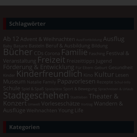
Schlagwörter
Ab 12
Ausflug
Advent & Weihnachten
Aus/Fortbildung
Beruf & Ausbildung
Basteln
Bildung
Basare
Baby
Bücher
Familie
Festival &
CDs
Corona
Fasching
Freizeit
Veranstaltung
Freizeittipps Jugend
Förderung & Entwicklung
Gesundheit
Für Eltern
Geburt
Kinderfreundlich
Kultur
Lesen
Kino
Kinder
Papavorlesen
Museum
Natalie Family
Rezepte
Schul-Info
Schule
Spiel & Spaß
Sport & Bewegung
Spielplätze
Sprachreisen & Urlaub
Stadtgeschehen
Theater &
Stadtleben
Konzert
Vorleseschätze
Wandern &
Umwelt
Vortrag
Ausflüge
Young Life
Weihnachten
Kategorien