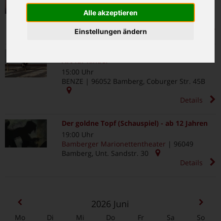
15:00 Uhr
Spielplatz Domgrund
|
96049
Bamberg
,
Alle akzeptieren
Karmelitenplatz 2
Details
Einstellungen ändern
Fex Muki - Experimentelle Musik und Sound
Art für Kinder
15:00 Uhr
BENZE
|
96052
Bamberg
,
Coburger Str. 45B
Details
Der goldne Topf (Schauspiel) - ab 12 Jahren
19:00 Uhr
Bamberger Marionettentheater
|
96049
Bamberg
,
Unt. Sandstr. 30
Details
2026
Juni
Mo
Di
Mi
Do
Fr
Sa
So