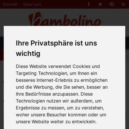
Zum Inhalt springen
Kontakt
Über uns
Facebook
Twitter
Instagr
R
F
DAS FAMILIENMAGAZIN FÜR DIE REGION BAMBERG
Suche
Ihre Privatsphäre ist uns
Menü
+++ Leolingo: Englischcamp mit Muttersprachlern – auch in Bamberg! +++
nach:
wichtig
+++ Leolingo: Englischcamp mit Muttersprachlern – auch in Bamberg! +++
Diese Website verwendet Cookies und
+++ Leolingo: Englischcamp mit Muttersprachlern – auch in Bamberg! +++
>
Bambolino
Veranstaltungskalender
Targeting Technologien, um Ihnen ein
besseres Internet-Erlebnis zu ermöglichen
Veranstaltungskalender
und die Werbung, die Sie sehen, besser an
Ihre Bedürfnisse anzupassen. Diese
Alle Veranstaltungen am 15.6.2026
Technologien nutzen wir außerdem, um
Ergebnisse zu messen, um zu verstehen,
Montag, 15. Juni 2026
woher unsere Besucher kommen oder um
unsere Website weiter zu entwickeln.
Mit Florian Schlaucherl durch die
Feuerwache (5- bis 7-Jährige in Begleitung)