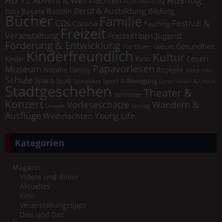
Aus/Fortbildung
Beruf & Ausbildung
Basteln
Bildung
Basare
Baby
Bücher
Familie
Festival &
CDs
Corona
Fasching
Freizeit
Veranstaltung
Freizeittipps Jugend
Förderung & Entwicklung
Gesundheit
Für Eltern
Geburt
Kinderfreundlich
Kultur
Lesen
Kino
Kinder
Papavorlesen
Museum
Natalie Family
Rezepte
Schul-Info
Schule
Spiel & Spaß
Sport & Bewegung
Spielplätze
Sprachreisen & Urlaub
Stadtgeschehen
Theater &
Stadtleben
Konzert
Vorleseschätze
Wandern &
Umwelt
Vortrag
Ausflüge
Young Life
Weihnachten
Kategorien
Magazin
Videos und Bilder
Aktuelles
Kino
Veranstaltungstipps
Dies und Das