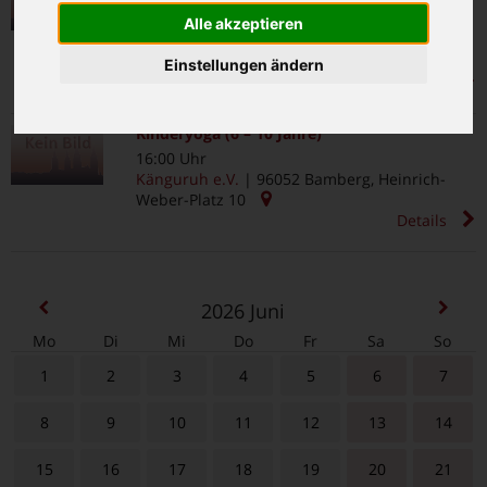
15:00 Uhr
Alle akzeptieren
Feuerwehrwache Margaretendamm
|
96052
Bamberg
,
Margaretendamm 40
Einstellungen ändern
Details
Kinderyoga (6 – 10 Jahre)
16:00 Uhr
Känguruh e.V.
|
96052
Bamberg
,
Heinrich-
Weber-Platz 10
Details
2026
Juni
Mo
Di
Mi
Do
Fr
Sa
So
1
2
3
4
5
6
7
8
9
10
11
12
13
14
15
16
17
18
19
20
21