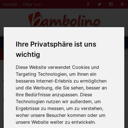
Zum Inhalt springen
Kontakt
Über uns
Facebook
Twitter
Instagr
R
F
DAS FAMILIENMAGAZIN FÜR DIE REGION BAMBERG
Suche
Menü
Ihre Privatsphäre ist uns
+++ Leolingo: Englischcamp mit Muttersprachlern – auch in Bamberg! +++
nach:
wichtig
+++ Leolingo: Englischcamp mit Muttersprachlern – auch in Bamberg! +++
+++ Leolingo: Englischcamp mit Muttersprachlern – auch in Bamberg! +++
Diese Website verwendet Cookies und
>
Bambolino
Veranstaltungskalender
Targeting Technologien, um Ihnen ein
besseres Internet-Erlebnis zu ermöglichen
Veranstaltungskalender
und die Werbung, die Sie sehen, besser an
Ihre Bedürfnisse anzupassen. Diese
Alle Veranstaltungen am 2.6.2026
Technologien nutzen wir außerdem, um
Ergebnisse zu messen, um zu verstehen,
Dienstag, 02. Juni 2026
woher unsere Besucher kommen oder um
unsere Website weiter zu entwickeln.
Familienführung in den Kunstsammlungen
„Zu Gast bei Fürst und Herzog –