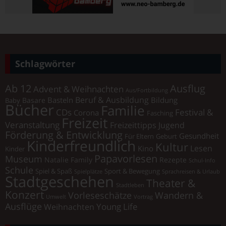
Schlagwörter
Ab 12
Ausflug
Advent & Weihnachten
Aus/Fortbildung
Beruf & Ausbildung
Basteln
Bildung
Basare
Baby
Bücher
Familie
Festival &
CDs
Corona
Fasching
Freizeit
Veranstaltung
Freizeittipps Jugend
Förderung & Entwicklung
Gesundheit
Für Eltern
Geburt
Kinderfreundlich
Kultur
Lesen
Kino
Kinder
Papavorlesen
Museum
Natalie Family
Rezepte
Schul-Info
Schule
Spiel & Spaß
Sport & Bewegung
Spielplätze
Sprachreisen & Urlaub
Stadtgeschehen
Theater &
Stadtleben
Konzert
Vorleseschätze
Wandern &
Umwelt
Vortrag
Ausflüge
Young Life
Weihnachten