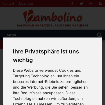
Zum Inhalt springen
Kontakt
Über uns
Facebook
Twitter
Instagr
R
F
DAS FAMILIENMAGAZIN FÜR DIE REGION BAMBERG
Suche
Menü
+++ Leolingo: Englischcamp mit Muttersprachlern – auch in Bamberg! +++
nach:
+++ Leolingo: Englischcamp mit Muttersprachlern – auch in Bamberg! +++
Ihre Privatsphäre ist uns
+++ Leolingo: Englischcamp mit Muttersprachlern – auch in Bamberg! +++
>
>
>
Bambolino
Newsticker
2024
August
wichtig
Monat:
August 2024
Diese Website verwendet Cookies und
Targeting Technologien, um Ihnen ein
+++ Wohlbehalten in der Schule ankommen
besseres Internet-Erlebnis zu ermöglichen
+++
und die Werbung, die Sie sehen, besser an
29.08.2024
Ihre Bedürfnisse anzupassen. Diese
Technologien nutzen wir außerdem, um
Ergebnisse zu messen, um zu verstehen,