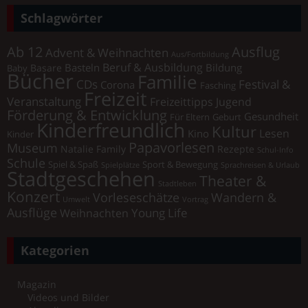
Schlagwörter
Ab 12
Ausflug
Advent & Weihnachten
Aus/Fortbildung
Beruf & Ausbildung
Basteln
Bildung
Basare
Baby
Bücher
Familie
Festival &
CDs
Corona
Fasching
Freizeit
Veranstaltung
Freizeittipps Jugend
Förderung & Entwicklung
Gesundheit
Für Eltern
Geburt
Kinderfreundlich
Kultur
Lesen
Kino
Kinder
Papavorlesen
Museum
Natalie Family
Rezepte
Schul-Info
Schule
Spiel & Spaß
Sport & Bewegung
Spielplätze
Sprachreisen & Urlaub
Stadtgeschehen
Theater &
Stadtleben
Konzert
Vorleseschätze
Wandern &
Umwelt
Vortrag
Ausflüge
Young Life
Weihnachten
Kategorien
Magazin
Videos und Bilder