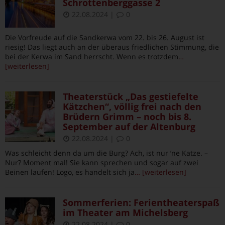
Schrottenberggasse 2
22.08.2024
|
0
Die Vorfreude auf die Sandkerwa vom 22. bis 26. August ist
riesig! Das liegt auch an der überaus friedlichen Stimmung, die
bei der Kerwa im Sand herrscht. Wenn es trotzdem
…
[weiterlesen]
Theaterstück „Das gestiefelte
Kätzchen“, völlig frei nach den
Brüdern Grimm – noch bis 8.
September auf der Altenburg
22.08.2024
|
0
Was schleicht denn da um die Burg? Ach, ist nur ’ne Katze. –
Nur? Moment mal! Sie kann sprechen und sogar auf zwei
Beinen laufen! Logo, es handelt sich ja
… [weiterlesen]
Sommerferien: Ferientheaterspaß
im Theater am Michelsberg
22.08.2024
|
0