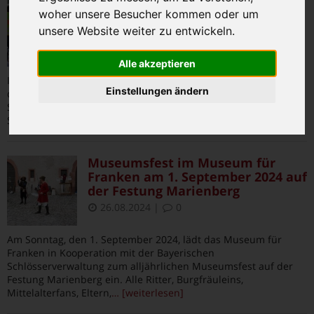
Wohlbehalten in der Schule
woher unsere Besucher kommen oder um
ankommen: Kindergartenkinder
üben mit Verkehrserzieherinnen
unsere Website weiter zu entwickeln.
29.08.2024
|
0
Alle akzeptieren
Im Sommer noch Vorschulkind, ab Herbst dann der Eintritt in
Einstellungen ändern
die Grundschule: Ab Anfang September werden auf Bambergs
Straßen viele ABC-Schützen unterwegs sein. Damit sie ihren
Schulweg möglichst sicher bewältigen,
… [weiterlesen]
Museumsfest im Museum für
Franken am 1. September 2024 auf
der Festung Marienberg
26.08.2024
|
0
Am Sonntag, den 1. September 2024, lädt das Museum für
Franken in Kooperation mit der Bayerischen
Schlösserverwaltung zum alljährlichen Museumsfest auf der
Festung Marienberg ein. Alle Ritter, Burgfräuleins,
Mittelalterfans, Eltern,
… [weiterlesen]