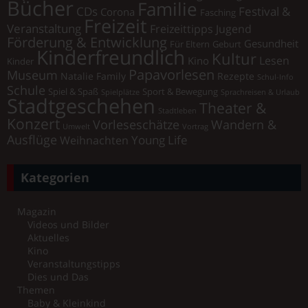
Bücher
Familie
Festival &
CDs
Corona
Fasching
Freizeit
Veranstaltung
Freizeittipps Jugend
Förderung & Entwicklung
Gesundheit
Für Eltern
Geburt
Kinderfreundlich
Kultur
Lesen
Kino
Kinder
Papavorlesen
Museum
Natalie Family
Rezepte
Schul-Info
Schule
Spiel & Spaß
Sport & Bewegung
Spielplätze
Sprachreisen & Urlaub
Stadtgeschehen
Theater &
Stadtleben
Konzert
Vorleseschätze
Wandern &
Umwelt
Vortrag
Ausflüge
Young Life
Weihnachten
Kategorien
Magazin
Videos und Bilder
Aktuelles
Kino
Veranstaltungstipps
Dies und Das
Themen
Baby & Kleinkind