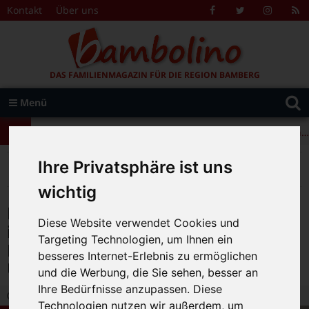
Zum Inhalt springen
Kontakt
Über uns
Facebook
Twitter
Instagr
R
F
DAS FAMILIENMAGAZIN FÜR DIE REGION BAMBERG
Suche
Menü
+++ Leolingo: Englischcamp mit Muttersprachlern – auch in Bamberg! +++
nach:
+++ Leolingo: Englischcamp mit Muttersprachlern – auch in Bamberg! +++
+++ Leolingo: Englischcamp mit Muttersprachlern – auch in Bamberg! +++
>
>
>
Bambolino
Magazin
Aktuelles
Ihre Privatsphäre ist uns
Demokratie kommt auf jeden Fall in die Tüte: Erstklässler an Hainschule freuen sich über Unterrichtsmaterial
wichtig
Demokratie kommt auf jeden Fall
Diese Website verwendet Cookies und
in die Tüte: Erstklässler an
Targeting Technologien, um Ihnen ein
Hainschule freuen sich über
besseres Internet-Erlebnis zu ermöglichen
Unterrichtsmaterial
und die Werbung, die Sie sehen, besser an
Ihre Bedürfnisse anzupassen. Diese
29.10.2024 18:08
|
Bambolino-Redaktion
|
0
Technologien nutzen wir außerdem, um