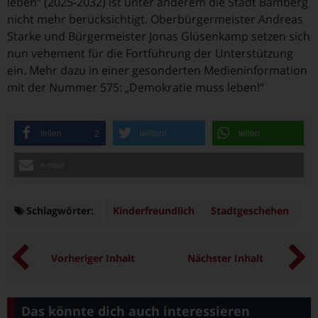
leben“ (2025-2032) ist unter anderem die Stadt Bamberg
nicht mehr berücksichtigt. Oberbürgermeister Andreas
Starke und Bürgermeister Jonas Glüsenkamp setzen sich
nun vehement für die Fortführung der Unterstützung
ein. Mehr dazu in einer gesonderten Medieninformation
mit der Nummer 575: „Demokratie muss leben!“
teilen
twittern
teilen
2
e-mail
Schlagwörter:
Schlagwörter
Kinderfreundlich
Stadtgeschehen
Vorheriger Inhalt
Nächster Inhalt
Das könnte dich auch interessieren