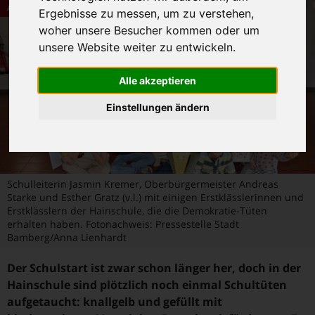
Aktuelles
Ergebnisse zu messen, um zu verstehen,
woher unsere Besucher kommen oder um
unsere Website weiter zu entwickeln.
Alle akzeptieren
Einstellungen ändern
Schulleiterin Jasmin Kremer, Oberbürgermeister Andreas
Starke und Esther Gratz (v.l.) mit einigen Erstklässlerinnen und
Erstklässlern der Hainschule, die die Demokratie-Tüten
erhalten haben. Fotonachweis: Pressestelle Stadt
Bamberg/Anna Lienhardt
Der Schulstart ist zwar schon länger her, doch in der
Hainschule sind plötzlich noch einmal Schultüten
aufgetaucht: knallgelb und gefüllt mit