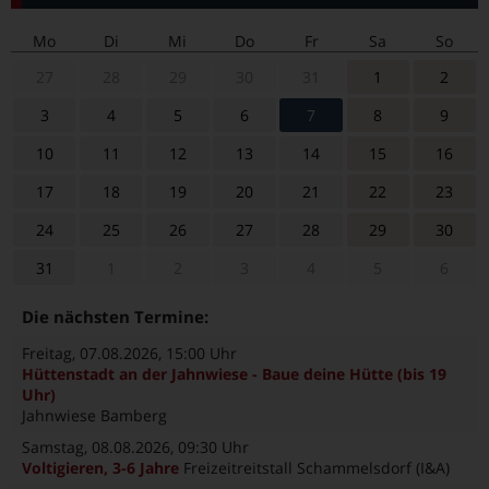
Mo
Di
Mi
Do
Fr
Sa
So
27
28
29
30
31
1
2
3
4
5
6
7
8
9
10
11
12
13
14
15
16
17
18
19
20
21
22
23
24
25
26
27
28
29
30
31
1
2
3
4
5
6
Die nächsten Termine:
Freitag, 07.08.2026
, 15:00 Uhr
Hüttenstadt an der Jahnwiese - Baue deine Hütte (bis 19
Uhr)
Jahnwiese Bamberg
Samstag, 08.08.2026
, 09:30 Uhr
Voltigieren, 3-6 Jahre
Freizeitreitstall Schammelsdorf (I&A)