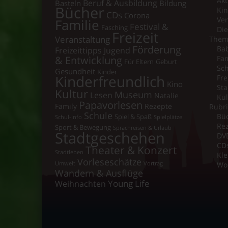
Akt
Beruf & Ausbildung
Basteln
Bildung
Bücher
Ki
CDs
Corona
Ver
Familie
Festival &
Fasching
Di
Freizeit
Veranstaltung
Them
Förderung
Bab
Freizeittipps Jugend
& Entwicklung
Fam
Für Eltern
Geburt
Sch
Gesundheit
Kinder
Kinderfreundlich
Fre
Kino
Sta
Kultur
Museum
Lesen
Natalie
Kul
Papavorlesen
Family
Rezepte
Rubr
Schule
Bü
Spiel & Spaß
Schul-Info
Spielplätze
Re
Sport & Bewegung
Sprachreisen & Urlaub
Stadtgeschehen
DV
CD
Theater & Konzert
Stadtleben
Kle
Vorleseschätze
Umwelt
Vortrag
Wo
Wandern & Ausflüge
Young Life
Weihnachten