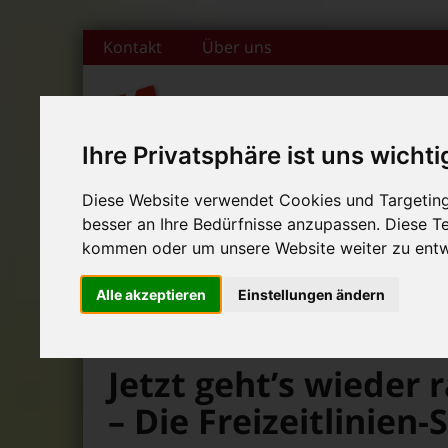
Zum Inhalt springen
Kontakt
Über uns
Ihre Privatsphäre ist uns wichti
DAS FAMILIENMAGAZIN FÜR DIE REGION BAMBERG
Diese Website verwendet Cookies und Targeting 
Start
Magazin
Themen
Rubr
besser an Ihre Bedürfnisse anzupassen. Diese 
+++ Leolingo: Englischcam
kommen oder um unsere Website weiter zu entw
News-Ticker:
+++ Leolingo: Englischcam
Alle akzeptieren
Einstellungen ändern
+++ Leolingo: Englischcam
>
>
>
Bambolino
Magazin
Aktuelles
Jetzt geht’s wieder
– Die Freizeitlinien