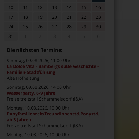
10
11
12
13
14
15
16
17
18
19
20
21
22
23
24
25
26
27
28
29
30
31
1
2
3
4
5
6
Die nächsten Termine:
Sonntag, 09.08.2026
, 11:00 Uhr
La Dolce Vita - Bambergs süße Geschichte -
Familien-Stadtführung
Alte Hofhaltung
Sonntag, 09.08.2026
, 14:00 Uhr
Wasserparty, 6-9 Jahre
Freizeitreitstall Schammelsdorf (I&A)
Montag, 10.08.2026
, 10:00 Uhr
Ponyfamilienzeit/FreundInnenstd.Ponystd.
ab 3 Jahren
Freizeitreitstall Schammelsdorf (I&A)
Montag, 10.08.2026
, 10:00 Uhr