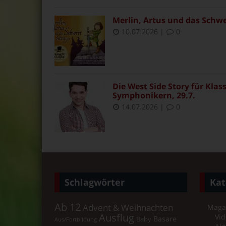
Merlin, Artus und das Schwe
10.07.2026
|
0
Die West Side Story für Klas
Symphonikern, 29.7.
14.07.2026
|
0
Schlagwörter
Kat
Ab 12
Advent & Weihnachten
Maga
Ausflug
Vid
Basare
Baby
Aus/Fortbildung