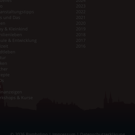
uelles
2024
no
2023
anstaltungstipps
2022
es und Das
2021
en
2020
y & Kleinkind
2019
ilienleben
2018
ule & Entwicklung
2017
izeit
2016
dtleben
tur
iken
cher
zepte
Ds
s
inanzeigen
rkshops & Kurse
© 2026 Bambolino |
Impressum
|
Datenschutzerklärung