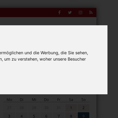
Facebook
Twitter
Instagram
RSS
Feed
ermöglichen und die Werbung, die Sie sehen,
Suche
nline
n, um zu verstehen, woher unsere Besucher
nach:
Veranstaltungskalender
Mo
Di
Mi
Do
Fr
Sa
So
27
28
29
30
31
1
2
3
4
5
6
7
8
9