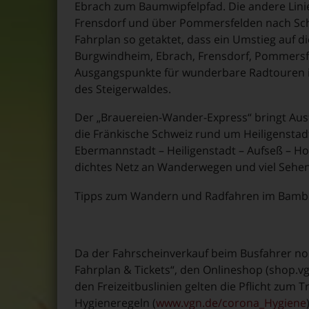
Ebrach zum Baumwipfelpfad. Die andere Linie
Frensdorf und über Pommersfelden nach Schl
Fahrplan so getaktet, dass ein Umstieg auf di
Burgwindheim, Ebrach, Frensdorf, Pommersfe
Ausgangspunkte für wunderbare Radtouren i
des Steigerwaldes.
Der „Brauereien-Wander-Express“ bringt Ausf
die Fränkische Schweiz rund um Heiligenstadt i
Ebermannstadt – Heiligenstadt – Aufseß – Hol
dichtes Netz an Wanderwegen und viel Sehens
Tipps zum Wandern und Radfahren im Bamb
Da der Fahrscheinverkauf beim Busfahrer noc
Fahrplan & Tickets“, den Onlineshop (shop.v
den Freizeitbuslinien gelten die Pflicht zu
Hygieneregeln (
www.vgn.de/corona_Hygiene