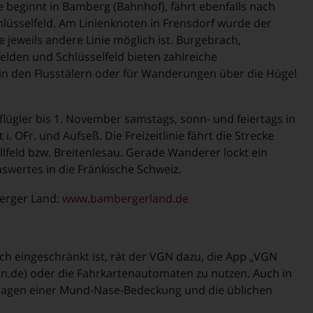
 beginnt in Bamberg (Bahnhof), fährt ebenfalls nach
üsselfeld. Am Linienknoten in Frensdorf wurde der
e jeweils andere Linie möglich ist. Burgebrach,
lden und Schlüsselfeld bieten zahlreiche
n den Flusstälern oder für Wanderungen über die Hügel
lügler bis 1. November samstags, sonn- und feiertags in
. OFr. und Aufseß. Die Freizeitlinie fährt die Strecke
lfeld bzw. Breitenlesau. Gerade Wanderer lockt ein
wertes in die Fränkische Schweiz.
erger Land:
www.bambergerland.de
h eingeschränkt ist, rät der VGN dazu, die App „VGN
gn.de) oder die Fahrkartenautomaten zu nutzen. Auch in
m Tragen einer Mund-Nase-Bedeckung und die üblichen
)