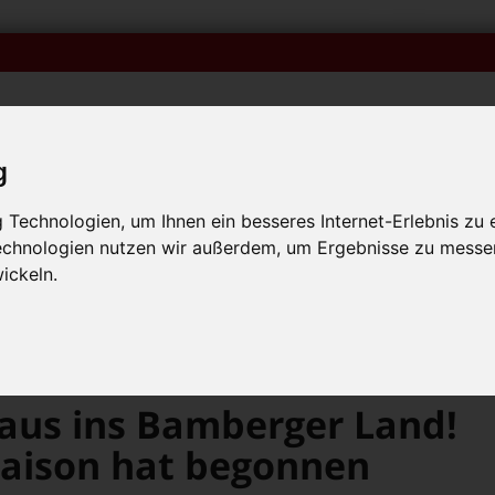
g
Technologien, um Ihnen ein besseres Internet-Erlebnis zu 
iken
Veranstaltungskalender
Bambolino-Ausgaben o
Technologien nutzen wir außerdem, um Ergebnisse zu messe
p mit Muttersprachlern – auch in Bamberg! +++
ickeln.
p mit Muttersprachlern – auch in Bamberg! +++
p mit Muttersprachlern – auch in Bamberg! +++
Jetzt geht’s wieder raus ins Bamberger Land! – Die Freizeitlinien-Saison hat begonnen
 raus ins Bamberger Land!
-Saison hat begonnen