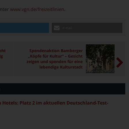
unter
www.vgn.de/freizeitlinien
.
n
e-mail
eht
Spendenaktion Bamberger
lg
„Köpfe für Kultur“ – Gesicht
zeigen und spenden für eine
lebendige Kulturstadt
n
Hotels: Platz 2 im aktuellen Deutschland-Test-