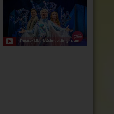
Theater Liberi: Schneekönigin, am 5.1.2025 in Bamberg/Konzerthalle