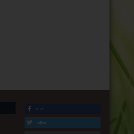
teilen
twittern