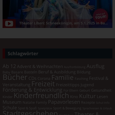
Theater Liberi: Schneekönigin, am 5.1.2025 in Bamberg/Konzerthalle
Schlagwörter
Ab 12
Ausflug
Advent & Weihnachten
Aus/Fortbildung
Beruf & Ausbildung
Basteln
Bildung
Basare
Baby
Bücher
Familie
Festival &
CDs
Corona
Fasching
Freizeit
Veranstaltung
Freizeittipps Jugend
Förderung & Entwicklung
Gesundheit
Für Eltern
Geburt
Kinderfreundlich
Kultur
Lesen
Kino
Kinder
Papavorlesen
Museum
Natalie Family
Rezepte
Schul-Info
Schule
Spiel & Spaß
Sport & Bewegung
Spielplätze
Sprachreisen & Urlaub
Stadtgeschehen
Theater &