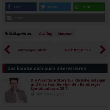
teilen
twittern
teilen
e-mail
Schlagwörter:
Schlagwörter
Ausflug
Museum
Vorheriger Inhalt
Nächster Inhalt
Das könnte dich auch interessieren
Die West Side Story für Klassikeinsteiger
und ihre Familien bei den Bamberger
Symphonikern, 29.7.
14.07.2026
|
0