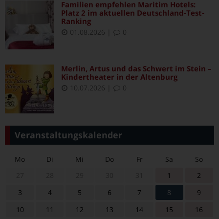
Familien empfehlen Maritim Hotels:
Platz 2 im aktuellen Deutschland-Test-
Ranking
01.08.2026
|
0
Merlin, Artus und das Schwert im Stein –
Kindertheater in der Altenburg
10.07.2026
|
0
Veranstaltungskalender
Mo
Di
Mi
Do
Fr
Sa
So
27
28
29
30
31
1
2
3
4
5
6
7
8
9
10
11
12
13
14
15
16