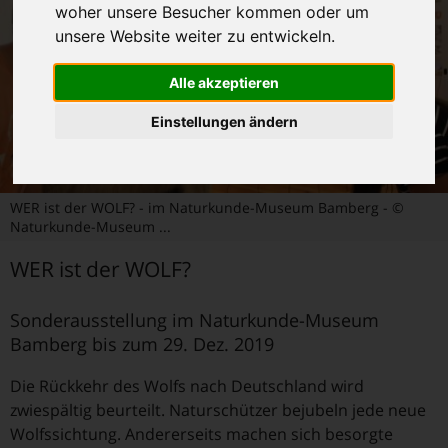
woher unsere Besucher kommen oder um
unsere Website weiter zu entwickeln.
Alle akzeptieren
Einstellungen ändern
WER ist der WOLF? - im Naturkunde-Museum Bamberg - ©
Naturkunde-Museum ...
WER ist der WOLF?
Sonderausstellung im Naturkunde-Museum
Bamberg bis zum 29. Dez. 2019
Die Rückkehr des Wolfs nach Deutschland wird
zwiespältig beurteilt. Naturschützer bejubeln jede neue
Wolfssichtung. Andererseits machen sich besorgte