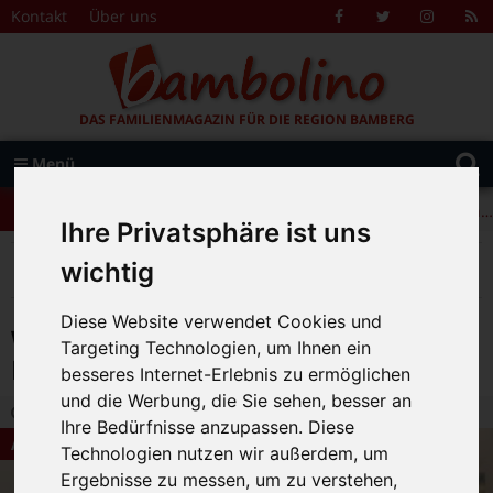
Zum Inhalt springen
Kontakt
Über uns
Facebook
Twitter
Instagr
R
F
DAS FAMILIENMAGAZIN FÜR DIE REGION BAMBERG
Suche
Menü
+++ Leolingo: Englischcamp mit Muttersprachlern – auch in Bamberg! +++
nach:
+++ Leolingo: Englischcamp mit Muttersprachlern – auch in Bamberg! +++
Ihre Privatsphäre ist uns
+++ Leolingo: Englischcamp mit Muttersprachlern – auch in Bamberg! +++
>
>
>
Bambolino
Magazin
Aktuelles
wichtig
WER ist der WOLF? im Naturkunde-Museum
Diese Website verwendet Cookies und
WER ist der WOLF? im Naturkunde-
Targeting Technologien, um Ihnen ein
Museum
besseres Internet-Erlebnis zu ermöglichen
und die Werbung, die Sie sehen, besser an
4.12.2019 22:38
|
Bambolino-Redaktion
|
0
Ihre Bedürfnisse anzupassen. Diese
Aktuelles
Technologien nutzen wir außerdem, um
Ergebnisse zu messen, um zu verstehen,