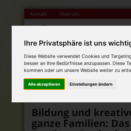
Zum Inhalt springen
Kontakt
Über uns
Ihre Privatsphäre ist uns wichti
DAS FAMILIENMAGAZIN FÜR DIE REGION BAMBERG
Diese Website verwendet Cookies und Targeting 
besser an Ihre Bedürfnisse anzupassen. Diese 
Start
Magazin
Themen
Rubr
+++ Leolingo: Englischcam
kommen oder um unsere Website weiter zu entw
News-Ticker:
+++ Leolingo: Englischcam
Alle akzeptieren
Einstellungen ändern
+++ Leolingo: Englischcam
>
>
>
Bambolino
Magazin
Dies und Das
Bildung und kreative
ganze Familien: Da