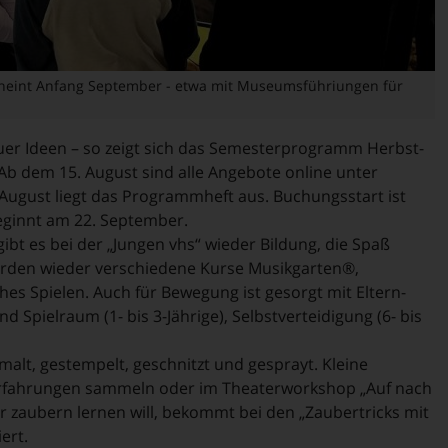
heint Anfang September - etwa mit Museumsführiungen für
uer Ideen – so zeigt sich das Semesterprogramm Herbst-
b dem 15. August sind alle Angebote online unter
ugust liegt das Programmheft aus. Buchungsstart ist
eginnt am 22. September.
gibt es bei der „Jungen vhs“ wieder Bildung, die Spaß
erden wieder verschiedene Kurse Musikgarten®,
es Spielen. Auch für Bewegung ist gesorgt mit Eltern-
d Spielraum (1- bis 3-Jährige), Selbstverteidigung (6- bis
alt, gestempelt, geschnitzt und gesprayt. Kleine
userfahrungen sammeln oder im Theaterworkshop „Auf nach
 zaubern lernen will, bekommt bei den „Zaubertricks mit
ert.