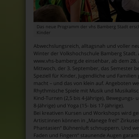
Das neue Programm der vhs Bamberg Stadt ersc
Kinder
Abwechslungsreich, alltagsnah und voller ne
Winter der Volkshochschule Bamberg Stadt. A
www.vhs-bamberg.de einsehbar, ab dem 28. A
Mittwoch, der 3. September, das Semester b
Speziell für Kinder, Jugendliche und Familien 
macht – und das von klein auf. Angeboten w
Rhythmische Spiele mit Musik und Musikalisch
Kind-Turnen (2,5 bis 4-Jährige), Bewegungs- un
8-Jährige) und Yoga (15- bis 17-Jährige).
Bei kreativen Kursen und Workshops wird gem
Artist:innen können in „Manege frei!“ Zirk
Phantasien“ Bühnenluft schnuppern. Und wer
Faden und Fingern“ staunende Augen garanti