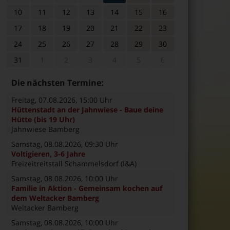
10
11
12
13
14
15
16
17
18
19
20
21
22
23
24
25
26
27
28
29
30
31
1
2
3
4
5
6
Die nächsten Termine:
Freitag, 07.08.2026
, 15:00 Uhr
Hüttenstadt an der Jahnwiese - Baue deine
Hütte (bis 19 Uhr)
Jahnwiese Bamberg
Samstag, 08.08.2026
, 09:30 Uhr
Voltigieren, 3-6 Jahre
Freizeitreitstall Schammelsdorf (I&A)
Samstag, 08.08.2026
, 10:00 Uhr
Familie in Aktion - Gemeinsam kochen auf
dem Weltacker Bamberg
Weltacker Bamberg
Samstag, 08.08.2026
, 10:00 Uhr