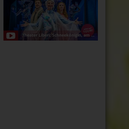
Theater Liberi: Schneekönigin, am 5.1.2025 in Bamberg/Konzerthalle