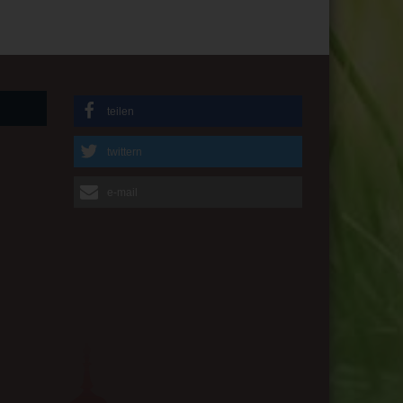
teilen
twittern
e-mail