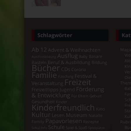
Schlagwörter
Kat
Ab 12
Advent & Weihnachten
Maga
Ausflug
Vid
Basare
Baby
Aus/Fortbildung
Akt
Beruf & Ausbildung
Basteln
Bildung
Bücher
Ki
CDs
Corona
Ver
Familie
Festival &
Fasching
Di
Freizeit
Veranstaltung
Them
Förderung
Bab
Freizeittipps Jugend
& Entwicklung
Fam
Für Eltern
Geburt
Sch
Gesundheit
Kinder
Kinderfreundlich
Fre
Kino
Sta
Kultur
Museum
Lesen
Natalie
Kul
Papavorlesen
Family
Rezepte
Rubr
Schule
Bü
Spiel & Spaß
Schul-Info
Spielplätze