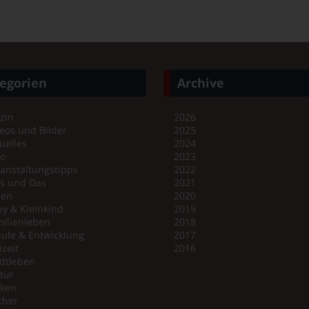
egorien
Archive
zin
2026
eos und Bilder
2025
uelles
2024
no
2023
anstaltungstipps
2022
es und Das
2021
en
2020
y & Kleinkind
2019
ilienleben
2018
ule & Entwicklung
2017
izeit
2016
dtleben
tur
iken
cher