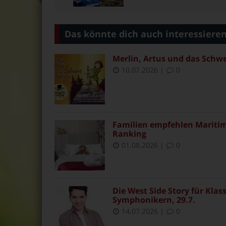
Das könnte dich auch interessiere
Merlin, Artus und das Schwe
10.07.2026
|
0
Familien empfehlen Maritim 
Ranking
01.08.2026
|
0
Die West Side Story für Klas
Symphonikern, 29.7.
14.07.2026
|
0