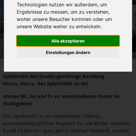
Technologien nutzen wir außerdem, um
Ergebnisse zu messen, um zu verstehen,
woher unsere Besucher kommen oder um
unsere Website weiter zu entwickeln.
Alle akzeptieren
Einstellungen ändern
Spielmobil Bamberg
Spielmobil des Stadtjugendrings Bamberg
Hurra, Hurra, das Spielmobil ist da!
Immer Mi, Do und Fr an verschiedenen Orten im
Stadtgebiet!
Das Spielmobil ist ein kostenloses, offenes,
kurzzeitpädagogisches Angebot für alle Kinder zwischen
6 und 14 Jahren – ganz gleich welcher Herkunft, sozialer