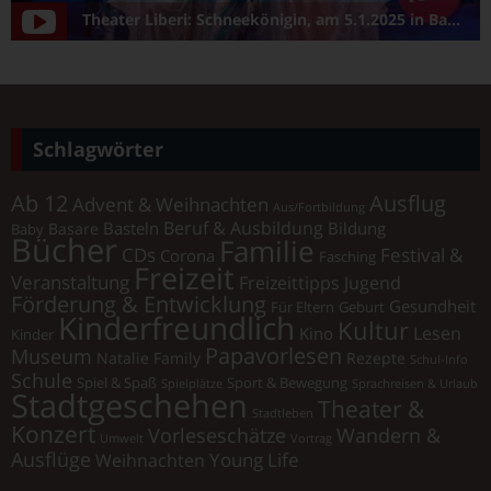
Theater Liberi: Schneekönigin, am 5.1.2025 in Bamberg/Konzerthalle
Schlagwörter
Ab 12
Ausflug
Advent & Weihnachten
Aus/Fortbildung
Beruf & Ausbildung
Basteln
Bildung
Basare
Baby
Bücher
Familie
Festival &
CDs
Corona
Fasching
Freizeit
Veranstaltung
Freizeittipps Jugend
Förderung & Entwicklung
Gesundheit
Für Eltern
Geburt
Kinderfreundlich
Kultur
Lesen
Kino
Kinder
Papavorlesen
Museum
Natalie Family
Rezepte
Schul-Info
Schule
Spiel & Spaß
Sport & Bewegung
Spielplätze
Sprachreisen & Urlaub
Stadtgeschehen
Theater &
Stadtleben
Konzert
Vorleseschätze
Wandern &
Umwelt
Vortrag
Ausflüge
Young Life
Weihnachten