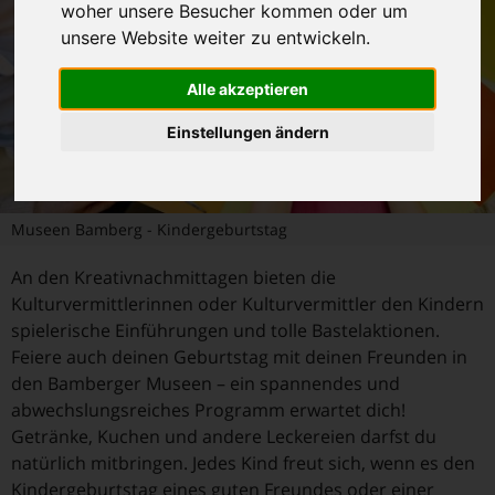
woher unsere Besucher kommen oder um
unsere Website weiter zu entwickeln.
Alle akzeptieren
Einstellungen ändern
Museen Bamberg - Kindergeburtstag
An den Kreativnachmittagen bieten die
Kulturvermittlerinnen oder Kulturvermittler den Kindern
spielerische Einführungen und tolle Bastelaktionen.
Feiere auch deinen Geburtstag mit deinen Freunden in
den Bamberger Museen – ein spannendes und
abwechslungsreiches Programm erwartet dich!
Getränke, Kuchen und andere Leckereien darfst du
natürlich mitbringen. Jedes Kind freut sich, wenn es den
Kindergeburtstag eines guten Freundes oder einer