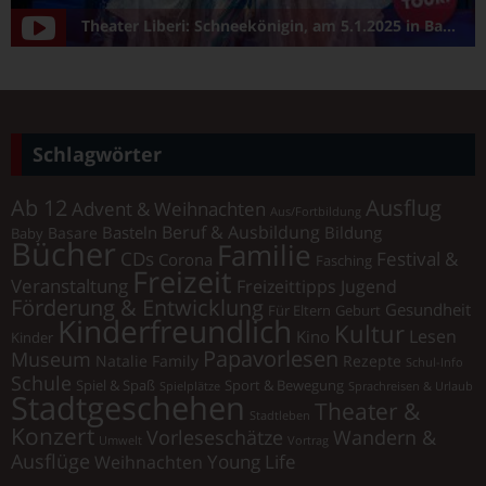
Theater Liberi: Schneekönigin, am 5.1.2025 in Bamberg/Konzerthalle
Schlagwörter
Ab 12
Ausflug
Advent & Weihnachten
Aus/Fortbildung
Beruf & Ausbildung
Basteln
Bildung
Basare
Baby
Bücher
Familie
Festival &
CDs
Corona
Fasching
Freizeit
Veranstaltung
Freizeittipps Jugend
Förderung & Entwicklung
Gesundheit
Für Eltern
Geburt
Kinderfreundlich
Kultur
Lesen
Kino
Kinder
Papavorlesen
Museum
Natalie Family
Rezepte
Schul-Info
Schule
Spiel & Spaß
Sport & Bewegung
Spielplätze
Sprachreisen & Urlaub
Stadtgeschehen
Theater &
Stadtleben
Konzert
Vorleseschätze
Wandern &
Umwelt
Vortrag
Ausflüge
Young Life
Weihnachten