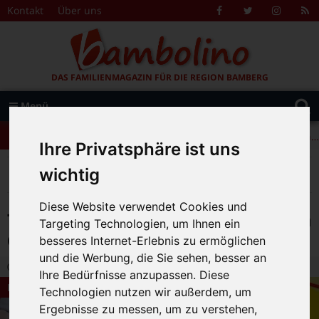
Zum Inhalt springen
Kontakt
Über uns
Facebook
Twitter
Instagr
R
F
DAS FAMILIENMAGAZIN FÜR DIE REGION BAMBERG
Suche
Menü
+++ Leolingo: Englischcamp mit Muttersprachlern – auch in Bamberg! +++
nach:
+++ Leolingo: Englischcamp mit Muttersprachlern – auch in Bamberg! +++
Ihre Privatsphäre ist uns
+++ Leolingo: Englischcamp mit Muttersprachlern – auch in Bamberg! +++
>
>
>
Bambolino
Magazin
Dies und Das
wichtig
Tagsüber im Museum Geburtstag in den Museen Bamberg
Diese Website verwendet Cookies und
Tagsüber im Museum Geburtstag in
Targeting Technologien, um Ihnen ein
den Museen Bamberg
besseres Internet-Erlebnis zu ermöglichen
und die Werbung, die Sie sehen, besser an
13.01.2025 14:51
|
Bambolino-Redaktion
|
0
Ihre Bedürfnisse anzupassen. Diese
Dies und Das
Technologien nutzen wir außerdem, um
Ergebnisse zu messen, um zu verstehen,