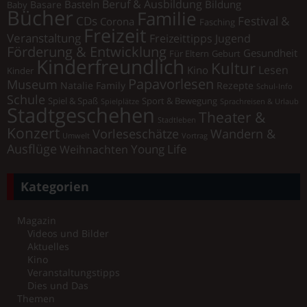
Beruf & Ausbildung
Basteln
Bildung
Basare
Baby
Bücher
Familie
Festival &
CDs
Corona
Fasching
Freizeit
Veranstaltung
Freizeittipps Jugend
Förderung & Entwicklung
Gesundheit
Für Eltern
Geburt
Kinderfreundlich
Kultur
Lesen
Kino
Kinder
Papavorlesen
Museum
Natalie Family
Rezepte
Schul-Info
Schule
Spiel & Spaß
Sport & Bewegung
Spielplätze
Sprachreisen & Urlaub
Stadtgeschehen
Theater &
Stadtleben
Konzert
Vorleseschätze
Wandern &
Umwelt
Vortrag
Ausflüge
Young Life
Weihnachten
Kategorien
Magazin
Videos und Bilder
Aktuelles
Kino
Veranstaltungstipps
Dies und Das
Themen