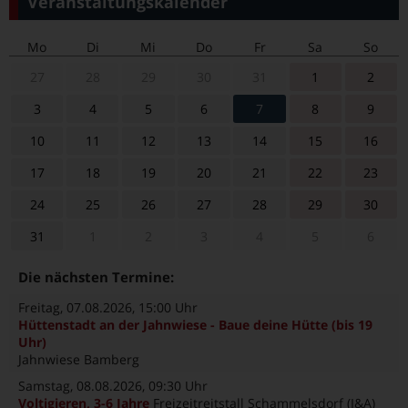
Veranstaltungskalender
Mo
Di
Mi
Do
Fr
Sa
So
27
28
29
30
31
1
2
3
4
5
6
7
8
9
10
11
12
13
14
15
16
17
18
19
20
21
22
23
24
25
26
27
28
29
30
31
1
2
3
4
5
6
Die nächsten Termine:
Freitag, 07.08.2026
, 15:00 Uhr
Hüttenstadt an der Jahnwiese - Baue deine Hütte (bis 19
Uhr)
Jahnwiese Bamberg
Samstag, 08.08.2026
, 09:30 Uhr
Voltigieren, 3-6 Jahre
Freizeitreitstall Schammelsdorf (I&A)