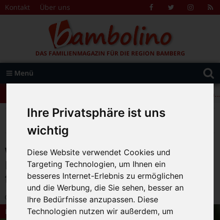
Zum Inhalt springen
Kontakt
Über uns
Facebook
Twitter
Instagr
R
F
DAS FAMILIENMAGAZIN FÜR DIE REGION BAMBERG
Suche
Menü
+++ Leolingo: Englischcamp mit Muttersprachlern – auch in Bamberg! +++
nach:
+++ Leolingo: Englischcamp mit Muttersprachlern – auch in Bamberg! +++
Ihre Privatsphäre ist uns
+++ Leolingo: Englischcamp mit Muttersprachlern – auch in Bamberg! +++
>
>
>
Bambolino
Magazin
Dies und Das
Was ist der Siebenschläfertag? – Der 27. Juni und seine Bedeutung fürs Wetter
wichtig
Was ist der Siebenschläfertag? –
Diese Website verwendet Cookies und
Der 27. Juni und seine Bedeutung
Targeting Technologien, um Ihnen ein
fürs Wetter
besseres Internet-Erlebnis zu ermöglichen
und die Werbung, die Sie sehen, besser an
26.06.2020 8:11
|
Bambolino-Redaktion
|
0
Ihre Bedürfnisse anzupassen. Diese
Technologien nutzen wir außerdem, um
Dies und Das