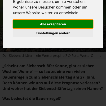
Ergebnisse zu messen, um zu verstehen,
woher unsere Besucher kommen oder um
unsere Website weiter zu entwickeln.
Alle akzeptieren
Einstellungen ändern
Der Siebenschläfer – ein Wetterprophet? © Foto: WetterOnline
„Scheint am Siebenschläfer Sonne, gibt es sieben
Wochen Wonne“ — so lautet eine von vielen
Bauernregeln zum Siebenschläfertag am 27. Juni.
Doch können wir uns auf diese Prognose verlassen?
Und woher hat der Siebenschläfertag seinen Namen?
Was bedeutet die Bauernregel?