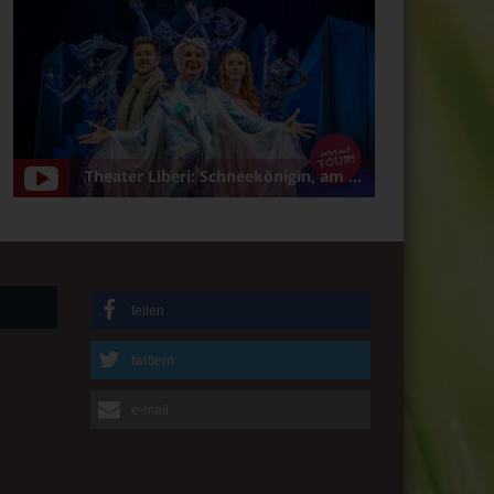
Theater Liberi: Schneekönigin, am 5.1.2025 in Bamberg/Konzerthalle
teilen
twittern
e-mail