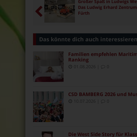
Großer Spaß in Ludwigs Wel
Das Ludwig Erhard Zentrum
Fürth
Das könnte dich auch interessiere
Familien empfehlen Maritim 
Ranking
01.08.2026
|
0
CSD BAMBERG 2026 und Muse
10.07.2026
|
0
Die West Side Story für Klas