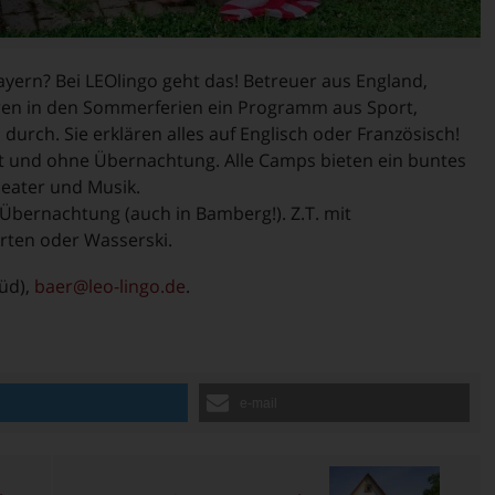
ayern? Bei LEOlingo geht das! Betreuer aus England,
hren in den Sommerferien ein Programm aus Sport,
urch. Sie erklären alles auf Englisch oder Französisch!
 und ohne Übernachtung. Alle Camps bieten ein buntes
heater und Musik.
 Übernachtung (auch in Bamberg!). Z.T. mit
arten oder Wasserski.
üd),
baer@leo-lingo.de
.
n
e-mail