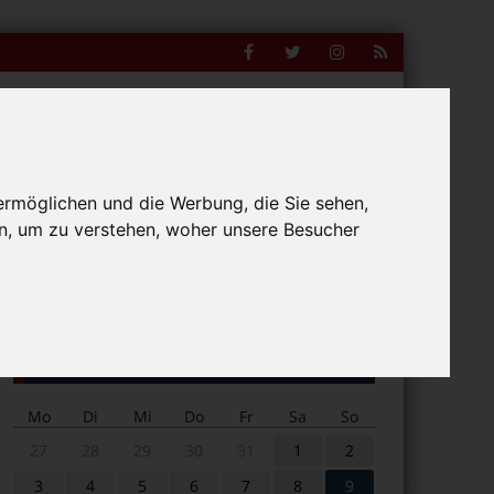
Facebook
Twitter
Instagram
RSS
Feed
ermöglichen und die Werbung, die Sie sehen,
n, um zu verstehen, woher unsere Besucher
Suche
nline
nach:
Veranstaltungskalender
Mo
Di
Mi
Do
Fr
Sa
So
27
28
29
30
31
1
2
3
4
5
6
7
8
9