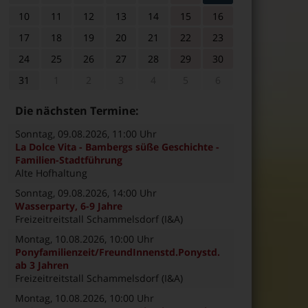
10
11
12
13
14
15
16
17
18
19
20
21
22
23
24
25
26
27
28
29
30
31
1
2
3
4
5
6
Die nächsten Termine:
Sonntag, 09.08.2026
, 11:00 Uhr
La Dolce Vita - Bambergs süße Geschichte -
Familien-Stadtführung
Alte Hofhaltung
Sonntag, 09.08.2026
, 14:00 Uhr
Wasserparty, 6-9 Jahre
Freizeitreitstall Schammelsdorf (I&A)
Montag, 10.08.2026
, 10:00 Uhr
Ponyfamilienzeit/FreundInnenstd.Ponystd.
ab 3 Jahren
Freizeitreitstall Schammelsdorf (I&A)
Montag, 10.08.2026
, 10:00 Uhr