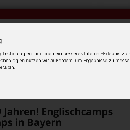
g
Technologien, um Ihnen ein besseres Internet-Erlebnis zu 
Technologien nutzen wir außerdem, um Ergebnisse zu messe
iken
Veranstaltungskalender
Bambolino-Ausgaben o
p mit Muttersprachlern – auch in Bamberg! +++
ickeln.
p mit Muttersprachlern – auch in Bamberg! +++
p mit Muttersprachlern – auch in Bamberg! +++
Sprachcamps seit 19 Jahren! Englischcamps und Französischcamps in Bayern
 Jahren! Englischcamps
ps in Bayern