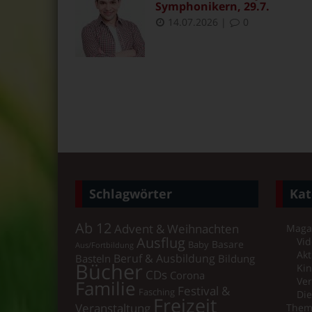
Symphonikern, 29.7.
14.07.2026
|
0
Schlagwörter
Kat
Ab 12
Advent & Weihnachten
Maga
Ausflug
Vid
Basare
Baby
Aus/Fortbildung
Akt
Beruf & Ausbildung
Basteln
Bildung
Bücher
Ki
CDs
Corona
Ver
Familie
Festival &
Fasching
Di
Freizeit
Veranstaltung
Them