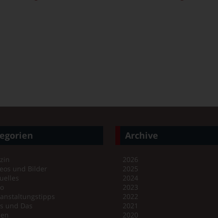
egorien
Archive
zin
2026
eos und Bilder
2025
uelles
2024
no
2023
anstaltungstipps
2022
es und Das
2021
en
2020