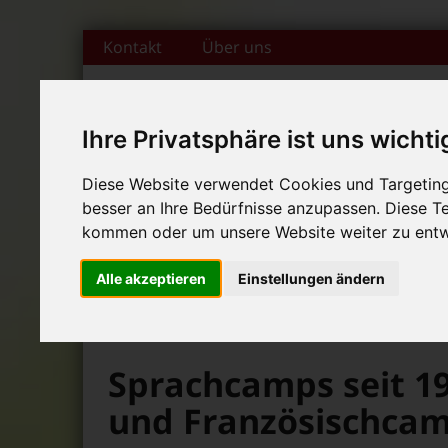
Zum Inhalt springen
Kontakt
Über uns
Ihre Privatsphäre ist uns wichti
DAS FAMILIENMAGAZIN FÜR DIE REGION BAMBERG
Diese Website verwendet Cookies und Targeting 
besser an Ihre Bedürfnisse anzupassen. Diese 
Start
Magazin
Themen
Rubr
+++ Leolingo: Englischcam
kommen oder um unsere Website weiter zu entw
News-Ticker:
+++ Leolingo: Englischcam
Alle akzeptieren
Einstellungen ändern
+++ Leolingo: Englischcam
>
>
>
Bambolino
Magazin
Dies und Das
Sprachcamps seit 19
und Französischcam