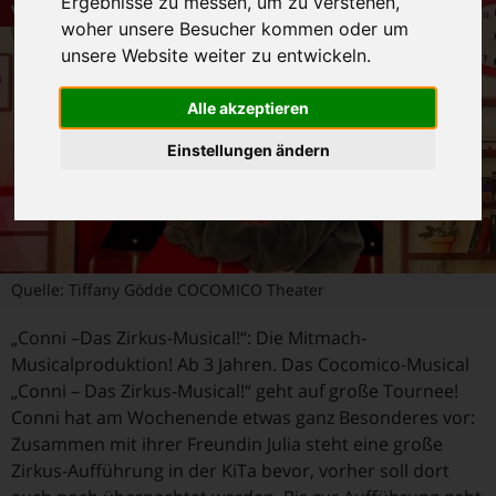
Ergebnisse zu messen, um zu verstehen,
Veranstaltungstipps
woher unsere Besucher kommen oder um
unsere Website weiter zu entwickeln.
Alle akzeptieren
Einstellungen ändern
Quelle: Tiffany Gödde COCOMICO Theater
„Conni –Das Zirkus-Musical!“: Die Mitmach-
Musicalproduktion! Ab 3 Jahren. Das Cocomico-Musical
„Conni – Das Zirkus-Musical!“ geht auf große Tournee!
Conni hat am Wochenende etwas ganz Besonderes vor:
Zusammen mit ihrer Freundin Julia steht eine große
Zirkus-Aufführung in der KiTa bevor, vorher soll dort