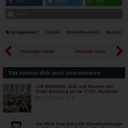
teilen
twittern
teilen
e-mail
Schlagwörter:
Schlagwörter
Freizeit
Kinderfreundlich
Musical
Vorheriger Inhalt
Nächster Inhalt
Das könnte dich auch interessieren
CSD BAMBERG 2026 und Museen der
Stadt Bamberg am Sa, 11.07. Maxplatz
10.07.2026
|
0
Die West Side Story für Klassikeinsteiger