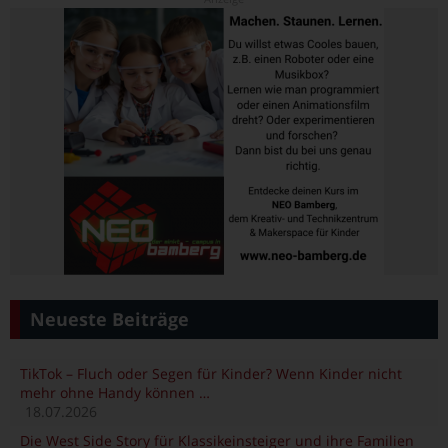
Neueste Beiträge
TikTok – Fluch oder Segen für Kinder? Wenn Kinder nicht
mehr ohne Handy können …
18.07.2026
Die West Side Story für Klassikeinsteiger und ihre Familien