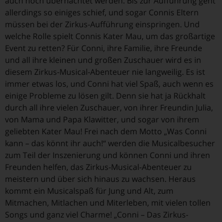
auch noch übernachtet werden. Bis zur Aufführung geht
allerdings so einiges schief, und sogar Connis Eltern
müssen bei der Zirkus-Aufführung einspringen. Und
welche Rolle spielt Connis Kater Mau, um das großartige
Event zu retten? Für Conni, ihre Familie, ihre Freunde
und all ihre kleinen und großen Zuschauer wird es in
diesem Zirkus-Musical-Abenteuer nie langweilig. Es ist
immer etwas los, und Conni hat viel Spaß, auch wenn es
einige Probleme zu lösen gilt. Denn sie hat ja Rückhalt
durch all ihre vielen Zuschauer, von ihrer Freundin Julia,
von Mama und Papa Klawitter, und sogar von ihrem
geliebten Kater Mau! Frei nach dem Motto „Was Conni
kann – das könnt ihr auch!“ werden die Musicalbesucher
zum Teil der Inszenierung und können Conni und ihren
Freunden helfen, das Zirkus-Musical-Abenteuer zu
meistern und über sich hinaus zu wachsen. Heraus
kommt ein Musicalspaß für Jung und Alt, zum
Mitmachen, Mitlachen und Miterleben, mit vielen tollen
Songs und ganz viel Charme! „Conni – Das Zirkus-