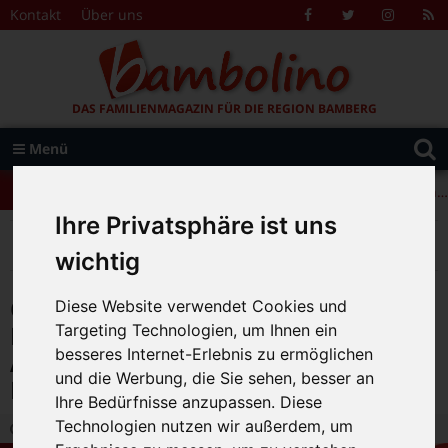
Zum Inhalt springen
Kontakt
Über uns
Facebook
Twitter
Instagr
R
F
DAS FAMILIENMAGAZIN FÜR DIE REGION BAMBERG
Suche
Menü
+++ Leolingo: Englischcamp mit Muttersprachlern – auch in Bamberg! +++
nach:
+++ Leolingo: Englischcamp mit Muttersprachlern – auch in Bamberg! +++
Ihre Privatsphäre ist uns
+++ Leolingo: Englischcamp mit Muttersprachlern – auch in Bamberg! +++
>
>
>
Bambolino
Magazin
Veranstaltungstipps
CONNI – Das Zirkus-Musical! Das Familienmusical für Jung und Alt! Am 2. Januar 2024 im Kulturboden Hallstadt
wichtig
CONNI – Das Zirkus-Musical! Das
Diese Website verwendet Cookies und
Familienmusical für Jung und Alt!
Targeting Technologien, um Ihnen ein
besseres Internet-Erlebnis zu ermöglichen
Am 2. Januar 2024 im Kulturboden
und die Werbung, die Sie sehen, besser an
Hallstadt
Ihre Bedürfnisse anzupassen. Diese
Technologien nutzen wir außerdem, um
13.12.2023 23:26
|
Bambolino-Redaktion
|
0