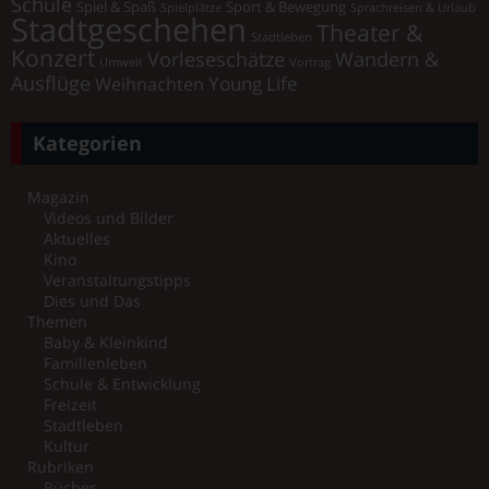
Schule
Spiel & Spaß
Sport & Bewegung
Spielplätze
Sprachreisen & Urlaub
Stadtgeschehen
Theater &
Stadtleben
Konzert
Vorleseschätze
Wandern &
Umwelt
Vortrag
Ausflüge
Young Life
Weihnachten
Kategorien
Magazin
Videos und Bilder
Aktuelles
Kino
Veranstaltungstipps
Dies und Das
Themen
Baby & Kleinkind
Familienleben
Schule & Entwicklung
Freizeit
Stadtleben
Kultur
Rubriken
Bücher