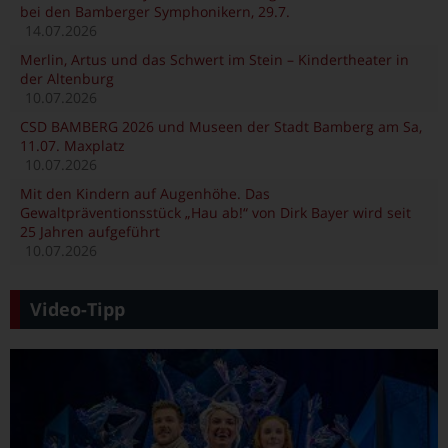
bei den Bamberger Symphonikern, 29.7.
14.07.2026
Merlin, Artus und das Schwert im Stein – Kindertheater in
der Altenburg
10.07.2026
CSD BAMBERG 2026 und Museen der Stadt Bamberg am Sa,
11.07. Maxplatz
10.07.2026
Mit den Kindern auf Augenhöhe. Das
Gewaltpräventionsstück „Hau ab!“ von Dirk Bayer wird seit
25 Jahren aufgeführt
10.07.2026
Video-Tipp