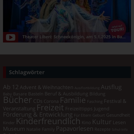
Theater Liberi: Schneekönigin, am 5.1.2025 in Bamberg/Konzerthalle
Schlagwörter
Ab 12
Ausflug
Advent & Weihnachten
Aus/Fortbildung
Beruf & Ausbildung
Basteln
Bildung
Basare
Baby
Bücher
Familie
Festival &
CDs
Corona
Fasching
Freizeit
Veranstaltung
Freizeittipps Jugend
Förderung & Entwicklung
Gesundheit
Für Eltern
Geburt
Kinderfreundlich
Kultur
Lesen
Kino
Kinder
Papavorlesen
Museum
Natalie Family
Rezepte
Schul-Info