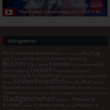
Theater Liberi: Schneekönigin, am 5.1.2025 in Bamberg/Konzerthalle
Schlagwörter
Ab 12
Ausflug
Advent & Weihnachten
Aus/Fortbildung
Beruf & Ausbildung
Basteln
Bildung
Basare
Baby
Bücher
Familie
Festival &
CDs
Corona
Fasching
Freizeit
Veranstaltung
Freizeittipps Jugend
Förderung & Entwicklung
Gesundheit
Für Eltern
Geburt
Kinderfreundlich
Kultur
Lesen
Kino
Kinder
Papavorlesen
Museum
Natalie Family
Rezepte
Schul-Info
Schule
Spiel & Spaß
Sport & Bewegung
Spielplätze
Sprachreisen & Urlaub
Stadtgeschehen
Theater &
Stadtleben
Konzert
Vorleseschätze
Wandern &
Umwelt
Vortrag