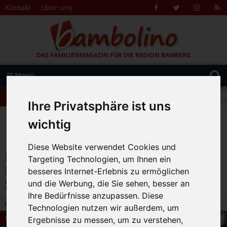
Zum Inhalt springen
Kontakt
Über uns
Facebook
Twitter
Instagr
R
F
DAS FAMILIENMAGAZIN FÜR DIE REGION BAMBERG
Suche
Menü
+++ Leolingo: Englischcamp mit Muttersprachlern – auch in Bamberg! +++
nach:
+++ Leolingo: Englischcamp mit Muttersprachlern – auch in Bamberg! +++
Ihre Privatsphäre ist uns
+++ Leolingo: Englischcamp mit Muttersprachlern – auch in Bamberg! +++
>
>
>
Bambolino
Magazin
Veranstaltungstipps
wichtig
Puppenfestival und viele mehr im Museum der Deutschen Spielzeugindustrie
Diese Website verwendet Cookies und
Puppenfestival und viele mehr im
Targeting Technologien, um Ihnen ein
Museum der Deutschen
besseres Internet-Erlebnis zu ermöglichen
Spielzeugindustrie
und die Werbung, die Sie sehen, besser an
Ihre Bedürfnisse anzupassen. Diese
20.05.2025 14:01
|
Bambolino-Redaktion
|
0
Technologien nutzen wir außerdem, um
Veranstaltungstipps
Ergebnisse zu messen, um zu verstehen,