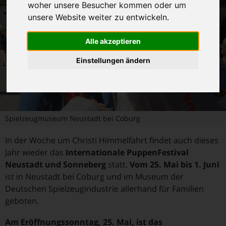
woher unsere Besucher kommen oder um
unsere Website weiter zu entwickeln.
Alle akzeptieren
Einstellungen ändern
Spielzeugmuseum Neustadt bei Coburg
In der Woche um Christi Himmelfahrt findet auch dieses
Jahr wieder das
Internationale PuppenFestival
Neustadt und Sonneberg
statt.
Vom 25. Mai bis 1. Juni
ist in Neustadt bei Coburg und im Museum der
Deutschen Spielzeugindustrie allerhand für Familien
geboten.
Am Eröffnungssonntag, 25. Mai, ist das