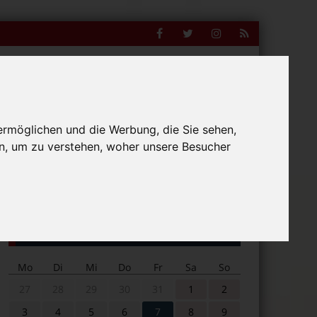
Facebook
Twitter
Instagram
RSS
Feed
ermöglichen und die Werbung, die Sie sehen,
n, um zu verstehen, woher unsere Besucher
Suche
nline
nach:
Veranstaltungskalender
Mo
Di
Mi
Do
Fr
Sa
So
27
28
29
30
31
1
2
3
4
5
6
7
8
9