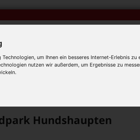
g
Technologien, um Ihnen ein besseres Internet-Erlebnis zu 
Technologien nutzen wir außerdem, um Ergebnisse zu messe
iken
Veranstaltungskalender
Bambolino-Ausgaben o
p mit Muttersprachlern – auch in Bamberg! +++
ickeln.
p mit Muttersprachlern – auch in Bamberg! +++
p mit Muttersprachlern – auch in Bamberg! +++
Zeugnis-Tage im Wildpark Hundshaupten vom 29. bis 31. Juli
ldpark Hundshaupten