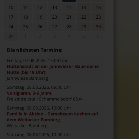
10
11
12
13
14
15
16
17
18
19
20
21
22
23
24
25
26
27
28
29
30
31
1
2
3
4
5
6
Die nächsten Termine:
Freitag, 07.08.2026
, 15:00 Uhr
Hüttenstadt an der Jahnwiese - Baue deine
Hütte (bis 19 Uhr)
Jahnwiese Bamberg
Samstag, 08.08.2026
, 09:30 Uhr
Voltigieren, 3-6 Jahre
Freizeitreitstall Schammelsdorf (I&A)
Samstag, 08.08.2026
, 10:00 Uhr
Familie in Aktion - Gemeinsam kochen auf
dem Weltacker Bamberg
Weltacker Bamberg
Samstag, 08.08.2026
, 10:00 Uhr