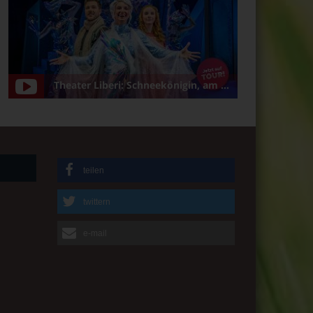
Theater Liberi: Schneekönigin, am 5.1.2025 in Bamberg/Konzerthalle
teilen
twittern
e-mail