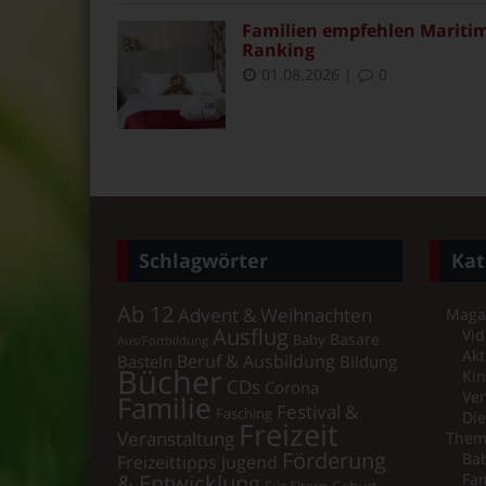
Familien empfehlen Maritim 
Ranking
01.08.2026
|
0
Schlagwörter
Kat
Ab 12
Advent & Weihnachten
Maga
Ausflug
Vid
Basare
Baby
Aus/Fortbildung
Akt
Beruf & Ausbildung
Basteln
Bildung
Bücher
Ki
CDs
Corona
Ver
Familie
Festival &
Fasching
Di
Freizeit
Veranstaltung
Them
Förderung
Bab
Freizeittipps Jugend
& Entwicklung
Fam