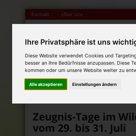
Zum Inhalt springen
Kontakt
Über uns
Ihre Privatsphäre ist uns wichti
DAS FAMILIENMAGAZIN FÜR DIE REGION BAMBERG
Diese Website verwendet Cookies und Targeting 
besser an Ihre Bedürfnisse anzupassen. Diese 
Start
Magazin
Themen
Rubr
+++ Leolingo: Englischcam
kommen oder um unsere Website weiter zu entw
News-Ticker:
+++ Leolingo: Englischcam
Alle akzeptieren
Einstellungen ändern
+++ Leolingo: Englischcam
>
>
>
Bambolino
Magazin
Veranstaltungstipps
Zeugnis-Tage im Wi
vom 29. bis 31. Juli