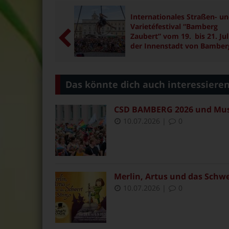
Internationales Straßen- u
Varietéfestival “Bamberg
Zaubert” vom 19. bis 21. Juli
der Innenstadt von Bamber
Das könnte dich auch interessiere
CSD BAMBERG 2026 und Muse
10.07.2026
|
0
Merlin, Artus und das Schwe
10.07.2026
|
0