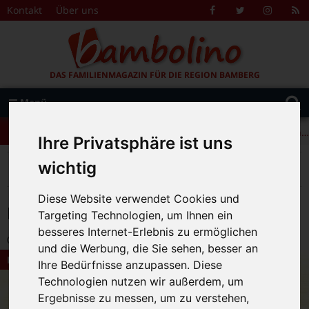
Zum Inhalt springen
Kontakt
Über uns
Facebook
Twitter
Instagr
R
F
DAS FAMILIENMAGAZIN FÜR DIE REGION BAMBERG
Suche
Menü
+++ Leolingo: Englischcamp mit Muttersprachlern – auch in Bamberg! +++
nach:
+++ Leolingo: Englischcamp mit Muttersprachlern – auch in Bamberg! +++
Ihre Privatsphäre ist uns
+++ Leolingo: Englischcamp mit Muttersprachlern – auch in Bamberg! +++
>
>
>
>
Bambolino
Rubriken
Bücher
Kindergarten
wichtig
Der Flaschenpostfinder
Diese Website verwendet Cookies und
Der Flaschenpostfinder
Targeting Technologien, um Ihnen ein
besseres Internet-Erlebnis zu ermöglichen
27.11.2018 0:00
|
Bambolino-Redaktion
|
0
und die Werbung, die Sie sehen, besser an
Kindergarten
Ihre Bedürfnisse anzupassen. Diese
Technologien nutzen wir außerdem, um
Ergebnisse zu messen, um zu verstehen,