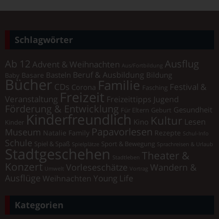
Schlagwörter
Ab 12
Ausflug
Advent & Weihnachten
Aus/Fortbildung
Beruf & Ausbildung
Basteln
Bildung
Basare
Baby
Bücher
Familie
Festival &
CDs
Corona
Fasching
Freizeit
Veranstaltung
Freizeittipps Jugend
Förderung & Entwicklung
Gesundheit
Für Eltern
Geburt
Kinderfreundlich
Kultur
Lesen
Kino
Kinder
Papavorlesen
Museum
Natalie Family
Rezepte
Schul-Info
Schule
Spiel & Spaß
Sport & Bewegung
Spielplätze
Sprachreisen & Urlaub
Stadtgeschehen
Theater &
Stadtleben
Konzert
Vorleseschätze
Wandern &
Umwelt
Vortrag
Ausflüge
Young Life
Weihnachten
Kategorien