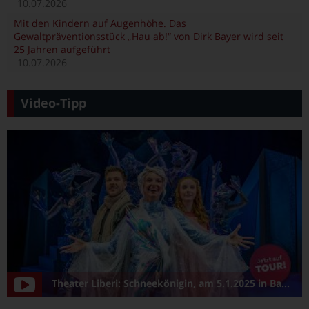
10.07.2026
Mit den Kindern auf Augenhöhe. Das
Gewaltpräventionsstück „Hau ab!“ von Dirk Bayer wird seit
25 Jahren aufgeführt
10.07.2026
Video-Tipp
Theater Liberi: Schneekönigin, am 5.1.2025 in Bamberg/Konzerthalle