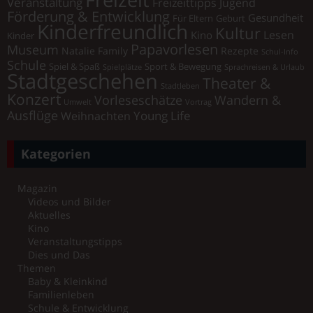
Veranstaltung
Freizeittipps Jugend
Förderung & Entwicklung
Gesundheit
Für Eltern
Geburt
Kinderfreundlich
Kultur
Lesen
Kino
Kinder
Papavorlesen
Museum
Natalie Family
Rezepte
Schul-Info
Schule
Spiel & Spaß
Sport & Bewegung
Spielplätze
Sprachreisen & Urlaub
Stadtgeschehen
Theater &
Stadtleben
Konzert
Vorleseschätze
Wandern &
Umwelt
Vortrag
Ausflüge
Young Life
Weihnachten
Kategorien
Magazin
Videos und Bilder
Aktuelles
Kino
Veranstaltungstipps
Dies und Das
Themen
Baby & Kleinkind
Familienleben
Schule & Entwicklung