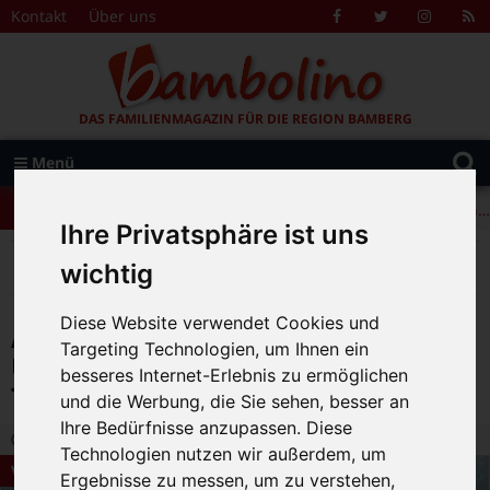
Zum Inhalt springen
Kontakt
Über uns
Facebook
Twitter
Instagr
R
F
DAS FAMILIENMAGAZIN FÜR DIE REGION BAMBERG
Suche
Menü
+++ Leolingo: Englischcamp mit Muttersprachlern – auch in Bamberg! +++
nach:
+++ Leolingo: Englischcamp mit Muttersprachlern – auch in Bamberg! +++
Ihre Privatsphäre ist uns
+++ Leolingo: Englischcamp mit Muttersprachlern – auch in Bamberg! +++
>
>
>
>
Bambolino
Rubriken
Bücher
Vorschule
wichtig
Ach, du dicker Weihnachtsmann – Ursel Scheffler, Bilder von Jutta Timm
Diese Website verwendet Cookies und
Ach, du dicker Weihnachtsmann –
Targeting Technologien, um Ihnen ein
Ursel Scheffler, Bilder von Jutta
besseres Internet-Erlebnis zu ermöglichen
Timm
und die Werbung, die Sie sehen, besser an
Ihre Bedürfnisse anzupassen. Diese
24.05.2021 14:49
|
Bambolino-Redaktion
|
0
Technologien nutzen wir außerdem, um
Vorschule
Ergebnisse zu messen, um zu verstehen,