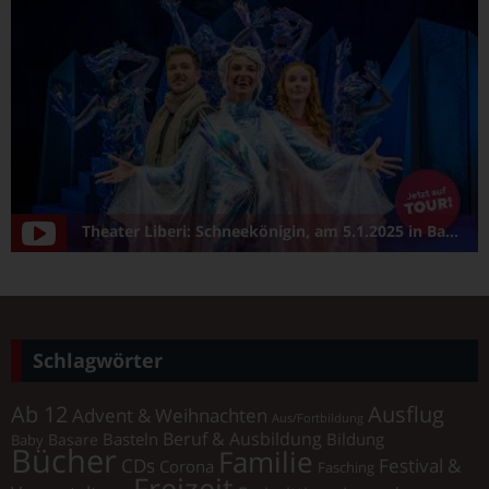
Theater Liberi: Schneekönigin, am 5.1.2025 in Bamberg/Konzerthalle
Schlagwörter
Ab 12
Ausflug
Advent & Weihnachten
Aus/Fortbildung
Beruf & Ausbildung
Basteln
Bildung
Basare
Baby
Bücher
Familie
Festival &
CDs
Corona
Fasching
Freizeit