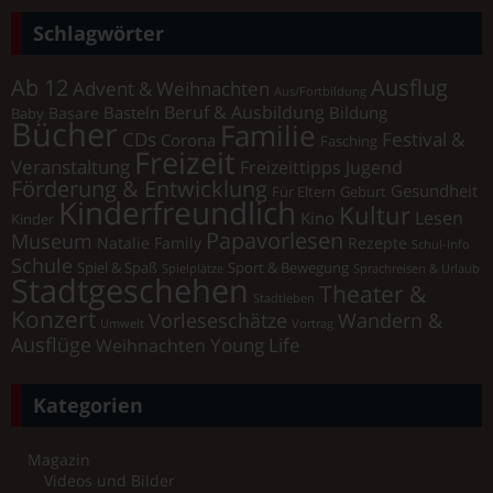
Schlagwörter
Ab 12
Ausflug
Advent & Weihnachten
Aus/Fortbildung
Beruf & Ausbildung
Basteln
Bildung
Basare
Baby
Bücher
Familie
Festival &
CDs
Corona
Fasching
Freizeit
Veranstaltung
Freizeittipps Jugend
Förderung & Entwicklung
Gesundheit
Für Eltern
Geburt
Kinderfreundlich
Kultur
Lesen
Kino
Kinder
Papavorlesen
Museum
Natalie Family
Rezepte
Schul-Info
Schule
Spiel & Spaß
Sport & Bewegung
Spielplätze
Sprachreisen & Urlaub
Stadtgeschehen
Theater &
Stadtleben
Konzert
Vorleseschätze
Wandern &
Umwelt
Vortrag
Ausflüge
Young Life
Weihnachten
Kategorien
Magazin
Videos und Bilder