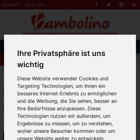
Zum Inhalt springen
Kontakt
Über uns
Facebook
Twitter
Instagr
R
F
DAS FAMILIENMAGAZIN FÜR DIE REGION BAMBERG
Suche
Menü
+++ Leolingo: Englischcamp mit Muttersprachlern – auch in Bamberg! +++
nach:
Ihre Privatsphäre ist uns
+++ Leolingo: Englischcamp mit Muttersprachlern – auch in Bamberg! +++
wichtig
+++ Leolingo: Englischcamp mit Muttersprachlern – auch in Bamberg! +++
>
Bambolino
Veranstaltungskalender
Diese Website verwendet Cookies und
Targeting Technologien, um Ihnen ein
Veranstaltungskalender
besseres Internet-Erlebnis zu ermöglichen
und die Werbung, die Sie sehen, besser an
Alle Veranstaltungen am 9.12.2025
Ihre Bedürfnisse anzupassen. Diese
Technologien nutzen wir außerdem, um
Dienstag, 09. Dezember 2025
Ergebnisse zu messen, um zu verstehen,
woher unsere Besucher kommen oder um
Michael Ende: Die unendliche Geschichte -
unsere Website weiter zu entwickeln.
Kurzfassung (ab 6 J.)