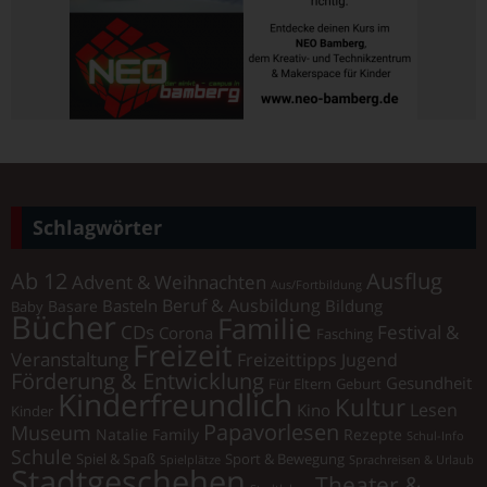
Schlagwörter
Ab 12
Ausflug
Advent & Weihnachten
Aus/Fortbildung
Beruf & Ausbildung
Basteln
Bildung
Basare
Baby
Bücher
Familie
Festival &
CDs
Corona
Fasching
Freizeit
Veranstaltung
Freizeittipps Jugend
Förderung & Entwicklung
Gesundheit
Für Eltern
Geburt
Kinderfreundlich
Kultur
Lesen
Kino
Kinder
Papavorlesen
Museum
Natalie Family
Rezepte
Schul-Info
Schule
Spiel & Spaß
Sport & Bewegung
Spielplätze
Sprachreisen & Urlaub
Stadtgeschehen
Theater &