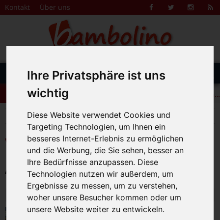
Zum Inhalt springen
Kontakt
Über uns
Facebook
Twitter
Instagr
R
F
DAS FAMILIENMAGAZIN FÜR DIE REGION BAMBERG
Suche
Ihre Privatsphäre ist uns
Menü
+++ Leolingo: Englischcamp mit Muttersprachlern – auch in Bamberg! +++
nach:
wichtig
+++ Leolingo: Englischcamp mit Muttersprachlern – auch in Bamberg! +++
+++ Leolingo: Englischcamp mit Muttersprachlern – auch in Bamberg! +++
Diese Website verwendet Cookies und
>
Bambolino
Veranstaltungskalender
Targeting Technologien, um Ihnen ein
besseres Internet-Erlebnis zu ermöglichen
Veranstaltungskalender
und die Werbung, die Sie sehen, besser an
Ihre Bedürfnisse anzupassen. Diese
Alle Veranstaltungen am 11.3.2026
Technologien nutzen wir außerdem, um
Ergebnisse zu messen, um zu verstehen,
Mittwoch, 11. März 2026
woher unsere Besucher kommen oder um
unsere Website weiter zu entwickeln.
Babytreff