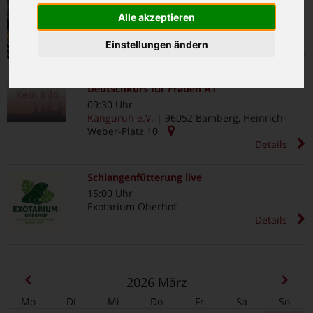
09:30 Uhr
Mehrgenerationenhaus Mütterzentrum
Alle akzeptieren
Känguruh
|
96052
Bamberg
,
Heinrich-Weber-
Platz 10
Einstellungen ändern
Details
Deutschkurs für Frauen A1
09:30 Uhr
Känguruh e.V.
|
96052
Bamberg
,
Heinrich-
Weber-Platz 10
Details
Schlangenfütterung live
15:00 Uhr
Exotarium Oberhof
Details
2026
März
Mo
Di
Mi
Do
Fr
Sa
So