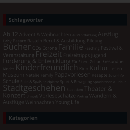
Schlagwörter
Ab 12
Ausflug
Advent & Weihnachten
Aus/Fortbildung
Beruf & Ausbildung
Basteln
Bildung
Basare
Baby
Bücher
Familie
Festival &
CDs
Corona
Fasching
Freizeit
Veranstaltung
Freizeittipps Jugend
Förderung & Entwicklung
Gesundheit
Für Eltern
Geburt
Kinderfreundlich
Kultur
Lesen
Kino
Kinder
Papavorlesen
Museum
Natalie Family
Rezepte
Schul-Info
Schule
Spiel & Spaß
Sport & Bewegung
Spielplätze
Sprachreisen & Urlaub
Stadtgeschehen
Theater &
Stadtleben
Konzert
Vorleseschätze
Wandern &
Umwelt
Vortrag
Ausflüge
Young Life
Weihnachten
Kategorien