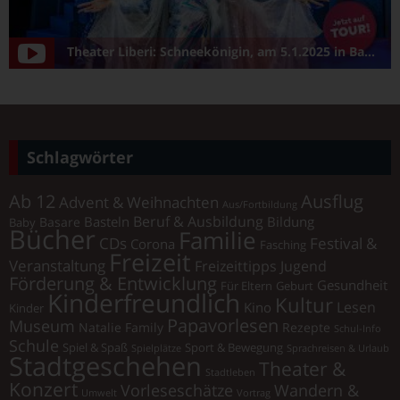
Theater Liberi: Schneekönigin, am 5.1.2025 in Bamberg/Konzerthalle
Schlagwörter
Ab 12
Ausflug
Advent & Weihnachten
Aus/Fortbildung
Beruf & Ausbildung
Basteln
Bildung
Basare
Baby
Bücher
Familie
Festival &
CDs
Corona
Fasching
Freizeit
Veranstaltung
Freizeittipps Jugend
Förderung & Entwicklung
Gesundheit
Für Eltern
Geburt
Kinderfreundlich
Kultur
Lesen
Kino
Kinder
Papavorlesen
Museum
Natalie Family
Rezepte
Schul-Info
Schule
Spiel & Spaß
Sport & Bewegung
Spielplätze
Sprachreisen & Urlaub
Stadtgeschehen
Theater &
Stadtleben
Konzert
Vorleseschätze
Wandern &
Umwelt
Vortrag