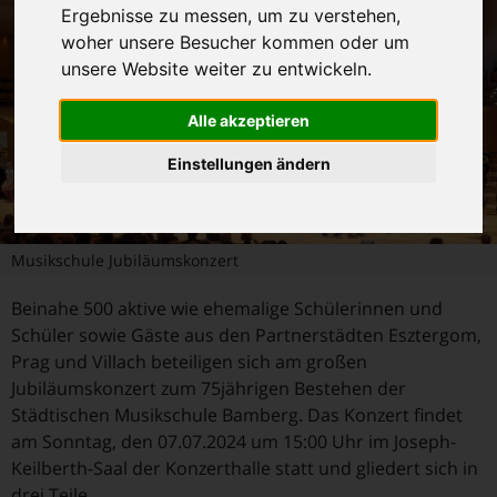
Ergebnisse zu messen, um zu verstehen,
woher unsere Besucher kommen oder um
unsere Website weiter zu entwickeln.
Alle akzeptieren
Einstellungen ändern
Musikschule Jubiläumskonzert
Beinahe 500 aktive wie ehemalige Schülerinnen und
Schüler sowie Gäste aus den Partnerstädten Esztergom,
Prag und Villach beteiligen sich am großen
Jubiläumskonzert zum 75jährigen Bestehen der
Städtischen Musikschule Bamberg. Das Konzert findet
am Sonntag, den 07.07.2024 um 15:00 Uhr im Joseph-
Keilberth-Saal der Konzerthalle statt und gliedert sich in
drei Teile.