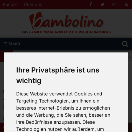
Zum Inhalt springen
Kontakt
Über uns
Facebook
Twitter
Instagr
R
F
DAS FAMILIENMAGAZIN FÜR DIE REGION BAMBERG
Suche
Menü
+++ Leolingo: Englischcamp mit Muttersprachlern – auch in Bamberg! +++
nach:
+++ Leolingo: Englischcamp mit Muttersprachlern – auch in Bamberg! +++
+++ Leolingo: Englischcamp mit Muttersprachlern – auch in Bamberg! +++
Ihre Privatsphäre ist uns
>
>
>
Bambolino
Magazin
Aktuelles
Großes Jubiläumskonzert am 7. Juli – 75 Jahre Städtische Musikschule Bamberg
wichtig
Großes Jubiläumskonzert am 7. Juli
Diese Website verwendet Cookies und
– 75 Jahre Städtische Musikschule
Targeting Technologien, um Ihnen ein
Bamberg
besseres Internet-Erlebnis zu ermöglichen
und die Werbung, die Sie sehen, besser an
30.06.2024 10:22
|
Bambolino-Redaktion
|
0
Ihre Bedürfnisse anzupassen. Diese
Aktuelles
Technologien nutzen wir außerdem, um