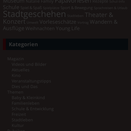
Papavorlesen
Museum
Natalie Family
Rezepte
Schul-Info
Schule
Spiel & Spaß
Sport & Bewegung
Spielplätze
Sprachreisen & Urlaub
Stadtgeschehen
Theater &
Stadtleben
Konzert
Vorleseschätze
Wandern &
Umwelt
Vortrag
Ausflüge
Young Life
Weihnachten
Kategorien
Magazin
Videos und Bilder
Aktuelles
Kino
Veranstaltungstipps
Dies und Das
Themen
Baby & Kleinkind
Familienleben
Schule & Entwicklung
Freizeit
Stadtleben
Kultur
Rubriken