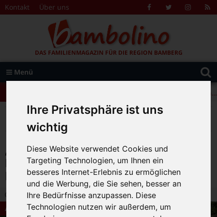
Zum Inhalt springen
Kontakt
Über uns
Facebook
Twitter
Instagr
R
F
DAS FAMILIENMAGAZIN FÜR DIE REGION BAMBERG
Suche
Menü
+++ Leolingo: Englischcamp mit Muttersprachlern – auch in Bamberg! +++
nach:
+++ Leolingo: Englischcamp mit Muttersprachlern – auch in Bamberg! +++
Ihre Privatsphäre ist uns
+++ Leolingo: Englischcamp mit Muttersprachlern – auch in Bamberg! +++
>
>
>
Bambolino
Magazin
Aktuelles
„Raus auf die Wiese!“ – Das Ferienabenteuer im Bauernmuseum Bamberger Land
wichtig
„Raus auf die Wiese!“ – Das
Diese Website verwendet Cookies und
Ferienabenteuer im
Targeting Technologien, um Ihnen ein
besseres Internet-Erlebnis zu ermöglichen
Bauernmuseum Bamberger Land
und die Werbung, die Sie sehen, besser an
7.06.2021 17:00
|
Bambolino-Redaktion
|
0
Ihre Bedürfnisse anzupassen. Diese
Technologien nutzen wir außerdem, um
Aktuelles