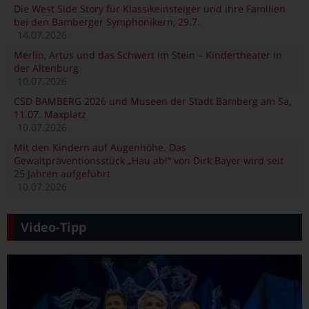
Die West Side Story für Klassikeinsteiger und ihre Familien
bei den Bamberger Symphonikern, 29.7.
14.07.2026
Merlin, Artus und das Schwert im Stein – Kindertheater in
der Altenburg
10.07.2026
CSD BAMBERG 2026 und Museen der Stadt Bamberg am Sa,
11.07. Maxplatz
10.07.2026
Mit den Kindern auf Augenhöhe. Das
Gewaltpräventionsstück „Hau ab!“ von Dirk Bayer wird seit
25 Jahren aufgeführt
10.07.2026
Video-Tipp