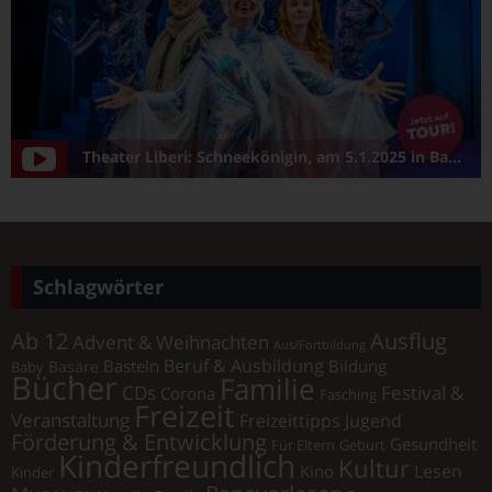
Theater Liberi: Schneekönigin, am 5.1.2025 in Bamberg/Konzerthalle
Schlagwörter
Ab 12
Ausflug
Advent & Weihnachten
Aus/Fortbildung
Beruf & Ausbildung
Basteln
Bildung
Basare
Baby
Bücher
Familie
Festival &
CDs
Corona
Fasching
Freizeit
Veranstaltung
Freizeittipps Jugend
Förderung & Entwicklung
Gesundheit
Für Eltern
Geburt
Kinderfreundlich
Kultur
Lesen
Kino
Kinder