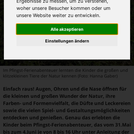
Ergebnisse zu messen, um zu verstehen,
woher unsere Besucher kommen oder um
unsere Website weiter zu entwickeln.
Alle akzeptieren
Einstellungen ändern
Im Pfingst-Ferienabenteuer lernten die Kinder die großen und
klitzekleinen Tiere der Natur kennen (Foto: Hanna Gaber)
Einfach raus! Augen, Ohren und die Nase öffnen für
die kleinen und großen Wunder der Natur, ihre
Farben- und Formenvielfalt, die Düfte und Leckereien
sowie die vielen Spiel- und Gestaltungsmöglichkeiten
entdecken und genießen. Genau das erlebten die
Kinder beim Pfingst-Ferienabenteuer, das vom 31.Mai
bis zum 4.Juni je von 8 bis 16 Uhr unter Anleitung der