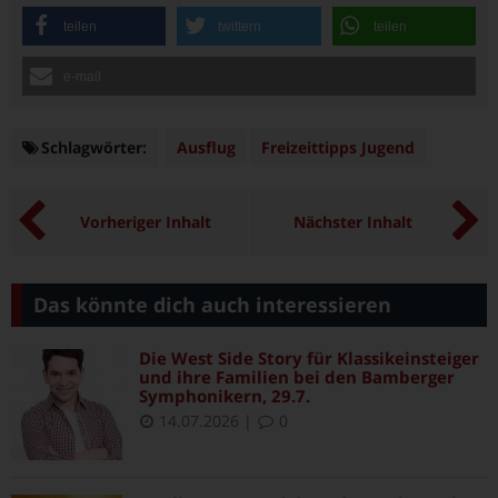
teilen
twittern
teilen
e-mail
Schlagwörter:
Schlagwörter
Ausflug
Freizeittipps Jugend
Vorheriger Inhalt
Nächster Inhalt
Das könnte dich auch interessieren
Die West Side Story für Klassikeinsteiger
und ihre Familien bei den Bamberger
Symphonikern, 29.7.
14.07.2026
|
0