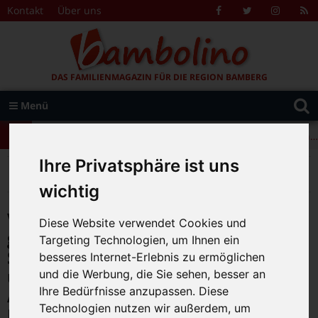
Zum Inhalt springen
Kontakt
Über uns
Facebook
Twitter
Instagr
R
F
DAS FAMILIENMAGAZIN FÜR DIE REGION BAMBERG
Suche
Menü
+++ Leolingo: Englischcamp mit Muttersprachlern – auch in Bamberg! +++
nach:
+++ Leolingo: Englischcamp mit Muttersprachlern – auch in Bamberg! +++
Ihre Privatsphäre ist uns
+++ Leolingo: Englischcamp mit Muttersprachlern – auch in Bamberg! +++
>
>
>
Bambolino
Magazin
Aktuelles
Viele Spenden für das Sternenzelt gesammelt: OB würdigt Spendenaktion des Migrantinnen- und Migrantenbeirats und wichtige Arbeit des Kinder- und Jugendhospizes.
wichtig
Viele Spenden für das Sternenzelt
Diese Website verwendet Cookies und
gesammelt: OB würdigt
Targeting Technologien, um Ihnen ein
Spendenaktion des Migrantinnen-
besseres Internet-Erlebnis zu ermöglichen
und Migrantenbeirats und wichtige
und die Werbung, die Sie sehen, besser an
Ihre Bedürfnisse anzupassen. Diese
Arbeit des Kinder- und
Technologien nutzen wir außerdem, um
Jugendhospizes.