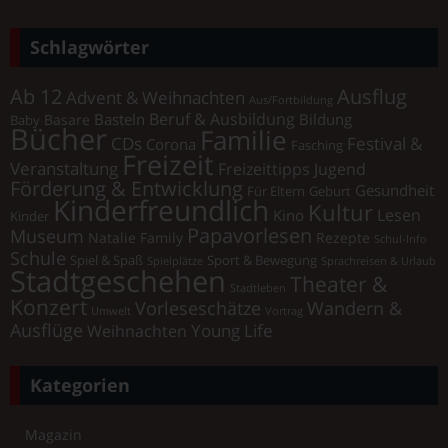
Schlagwörter
Ab 12
Ausflug
Advent & Weihnachten
Aus/Fortbildung
Beruf & Ausbildung
Basteln
Bildung
Basare
Baby
Bücher
Familie
Festival &
CDs
Corona
Fasching
Freizeit
Veranstaltung
Freizeittipps Jugend
Förderung & Entwicklung
Gesundheit
Für Eltern
Geburt
Kinderfreundlich
Kultur
Lesen
Kino
Kinder
Papavorlesen
Museum
Natalie Family
Rezepte
Schul-Info
Schule
Spiel & Spaß
Sport & Bewegung
Spielplätze
Sprachreisen & Urlaub
Stadtgeschehen
Theater &
Stadtleben
Konzert
Vorleseschätze
Wandern &
Umwelt
Vortrag
Ausflüge
Young Life
Weihnachten
Kategorien
Magazin