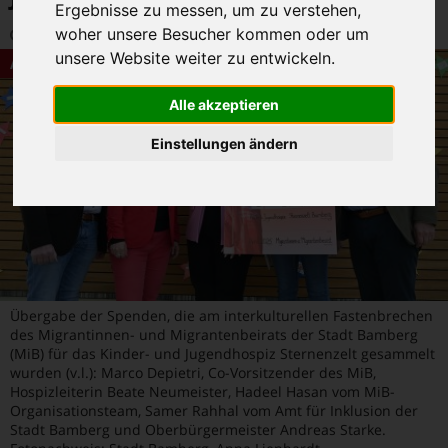
Ergebnisse zu messen, um zu verstehen,
woher unsere Besucher kommen oder um
11.04.2025 19:06
|
Bambolino-Redaktion
|
0
unsere Website weiter zu entwickeln.
Aktuelles
Alle akzeptieren
Einstellungen ändern
Übergabe der Spenden, die am interkulturellen Fastenbrechen
des Migrantinnen- und Migrantenbeirats der Stadt Bamberg
(MiB) für das Kinder- und Jugendhospiz Sternenzelt gesammelt
wurden (v.l.): Marco Depietri, Co-Vorsitzender des MiB,
Hospizleiterin Beate Neumeister, Hadeel Hasan vom MiB-
Organisationsteam, Samer Rahhal vom Amt für Inklusion der
Stadt Bamberg und Oberbürgermeister Andreas Starke.