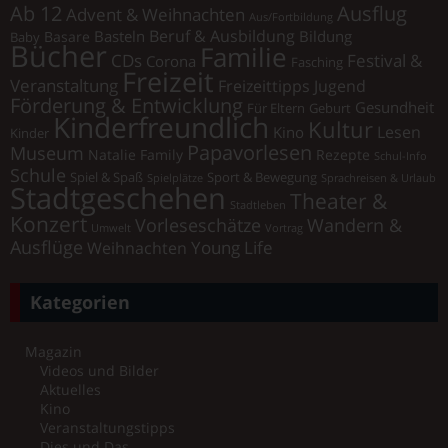
Ab 12
Ausflug
Advent & Weihnachten
Aus/Fortbildung
Beruf & Ausbildung
Basteln
Bildung
Basare
Baby
Bücher
Familie
Festival &
CDs
Corona
Fasching
Freizeit
Veranstaltung
Freizeittipps Jugend
Förderung & Entwicklung
Gesundheit
Für Eltern
Geburt
Kinderfreundlich
Kultur
Lesen
Kino
Kinder
Papavorlesen
Museum
Natalie Family
Rezepte
Schul-Info
Schule
Spiel & Spaß
Sport & Bewegung
Spielplätze
Sprachreisen & Urlaub
Stadtgeschehen
Theater &
Stadtleben
Konzert
Vorleseschätze
Wandern &
Umwelt
Vortrag
Ausflüge
Young Life
Weihnachten
Kategorien
Magazin
Videos und Bilder
Aktuelles
Kino
Veranstaltungstipps
Dies und Das