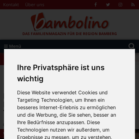
Zum Inhalt springen
Kontakt
Über uns
Facebook
Twitter
Instagr
R
F
DAS FAMILIENMAGAZIN FÜR DIE REGION BAMBERG
Suche
Menü
+++ Leolingo: Englischcamp mit Muttersprachlern – auch in Bamberg! +++
nach:
+++ Leolingo: Englischcamp mit Muttersprachlern – auch in Bamberg! +++
Ihre Privatsphäre ist uns
+++ Leolingo: Englischcamp mit Muttersprachlern – auch in Bamberg! +++
>
>
>
Bambolino
Magazin
Veranstaltungstipps
wichtig
DAS KLEINE ICH-BIN-ICH nach Mira Lobe und Susi Weigel, im Januar im Theater Chapeau Claque
Diese Website verwendet Cookies und
DAS KLEINE ICH-BIN-ICH nach Mira
Targeting Technologien, um Ihnen ein
Lobe und Susi Weigel, im Januar im
besseres Internet-Erlebnis zu ermöglichen
Theater Chapeau Claque
und die Werbung, die Sie sehen, besser an
Ihre Bedürfnisse anzupassen. Diese
13.01.2025 15:24
|
Bambolino-Redaktion
|
0
Technologien nutzen wir außerdem, um
Veranstaltungstipps
Ergebnisse zu messen, um zu verstehen,