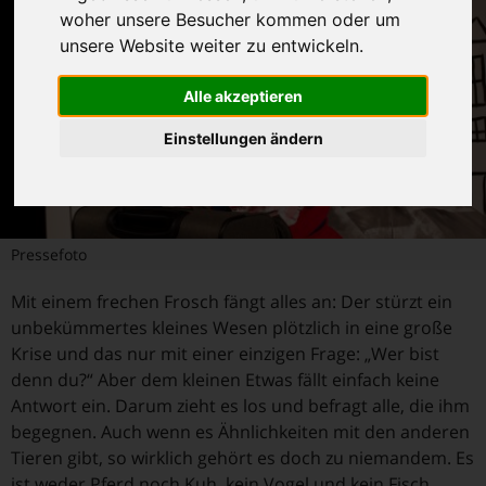
woher unsere Besucher kommen oder um
unsere Website weiter zu entwickeln.
Alle akzeptieren
Einstellungen ändern
Pressefoto
Mit einem frechen Frosch fängt alles an: Der stürzt ein
unbekümmertes kleines Wesen plötzlich in eine große
Krise und das nur mit einer einzigen Frage: „Wer bist
denn du?“ Aber dem kleinen Etwas fällt einfach keine
Antwort ein. Darum zieht es los und befragt alle, die ihm
begegnen. Auch wenn es Ähnlichkeiten mit den anderen
Tieren gibt, so wirklich gehört es doch zu niemandem. Es
ist weder Pferd noch Kuh, kein Vogel und kein Fisch.