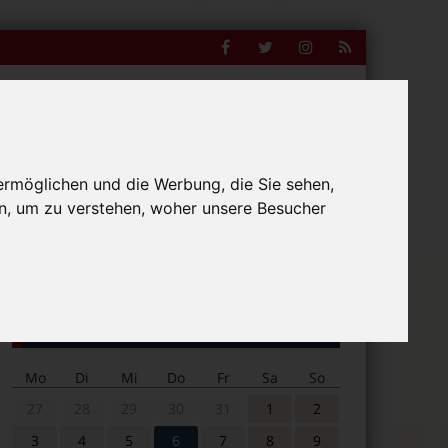
Facebook
Twitter
Instagram
RSS
Feed
ermöglichen und die Werbung, die Sie sehen,
n, um zu verstehen, woher unsere Besucher
Suche
nline
nach:
Veranstaltungskalender
Mo
Di
Mi
Do
Fr
Sa
So
27
28
29
30
31
1
2
3
4
5
6
7
8
9