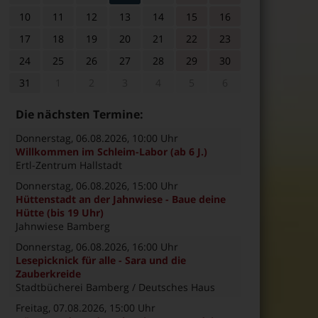
10
11
12
13
14
15
16
17
18
19
20
21
22
23
24
25
26
27
28
29
30
31
1
2
3
4
5
6
Die nächsten Termine:
Donnerstag, 06.08.2026
, 10:00 Uhr
Willkommen im Schleim-Labor (ab 6 J.)
Ertl-Zentrum Hallstadt
Donnerstag, 06.08.2026
, 15:00 Uhr
Hüttenstadt an der Jahnwiese - Baue deine
Hütte (bis 19 Uhr)
Jahnwiese Bamberg
Donnerstag, 06.08.2026
, 16:00 Uhr
Lesepicknick für alle - Sara und die
Zauberkreide
Stadtbücherei Bamberg / Deutsches Haus
Freitag, 07.08.2026
, 15:00 Uhr