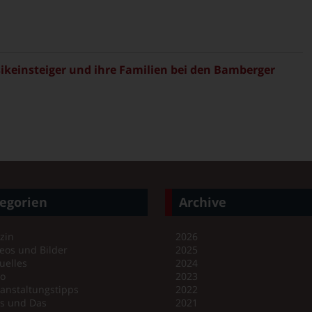
sikeinsteiger und ihre Familien bei den Bamberger
egorien
Archive
zin
2026
eos und Bilder
2025
uelles
2024
no
2023
anstaltungstipps
2022
es und Das
2021