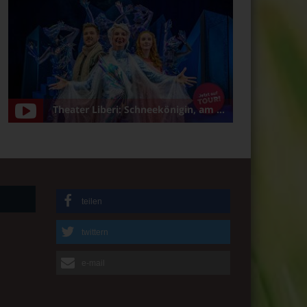
Theater Liberi: Schneekönigin, am 5.1.2025 in Bamberg/Konzerthalle
teilen
twittern
e-mail