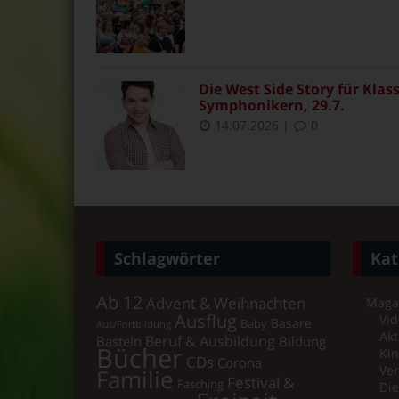
Die West Side Story für Klas
Symphonikern, 29.7.
14.07.2026
|
0
Schlagwörter
Kat
Ab 12
Advent & Weihnachten
Maga
Ausflug
Vid
Basare
Baby
Aus/Fortbildung
Akt
Beruf & Ausbildung
Basteln
Bildung
Bücher
Ki
CDs
Corona
Ver
Familie
Festival &
Fasching
Di