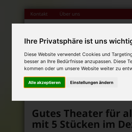
Zum Inhalt springen
Kontakt
Über uns
Ihre Privatsphäre ist uns wichti
DAS FAMILIENMAGAZIN FÜR DIE REGION BAMBERG
Diese Website verwendet Cookies und Targeting 
besser an Ihre Bedürfnisse anzupassen. Diese 
Start
Magazin
Themen
Rubr
+++ Leolingo: Englischcam
kommen oder um unsere Website weiter zu entw
News-Ticker:
+++ Leolingo: Englischcam
Alle akzeptieren
Einstellungen ändern
+++ Leolingo: Englischcam
>
>
>
Bambolino
Magazin
Veranstaltungstipps
Gutes Theater für a
mit 5 Stücken im D