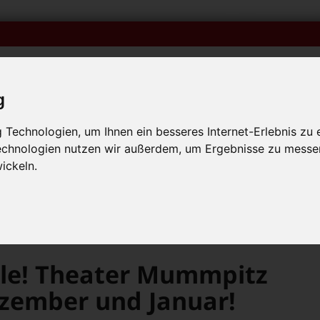
g
Technologien, um Ihnen ein besseres Internet-Erlebnis zu 
Technologien nutzen wir außerdem, um Ergebnisse zu messe
iken
Veranstaltungskalender
Bambolino-Ausgaben o
p mit Muttersprachlern – auch in Bamberg! +++
ickeln.
p mit Muttersprachlern – auch in Bamberg! +++
p mit Muttersprachlern – auch in Bamberg! +++
Gutes Theater für alle! Theater Mummpitz mit 5 Stücken im Dezember und Januar!
lle! Theater Mummpitz
ezember und Januar!