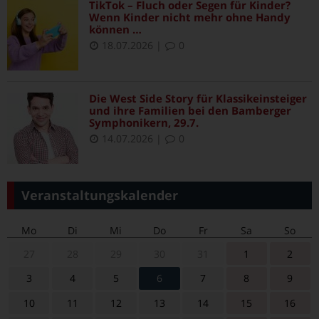
TikTok – Fluch oder Segen für Kinder?
Wenn Kinder nicht mehr ohne Handy
können …
18.07.2026
|
0
Die West Side Story für Klassikeinsteiger
und ihre Familien bei den Bamberger
Symphonikern, 29.7.
14.07.2026
|
0
Veranstaltungskalender
Mo
Di
Mi
Do
Fr
Sa
So
27
28
29
30
31
1
2
3
4
5
6
7
8
9
10
11
12
13
14
15
16