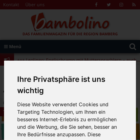
Zum Inhalt springen
Kontakt
Über uns
Facebook
Twitter
Instagr
R
F
DAS FAMILIENMAGAZIN FÜR DIE REGION BAMBERG
Suche
Menü
+++ Leolingo: Englischcamp mit Muttersprachlern – auch in Bamberg! +++
nach:
+++ Leolingo: Englischcamp mit Muttersprachlern – auch in Bamberg! +++
+++ Leolingo: Englischcamp mit Muttersprachlern – auch in Bamberg! +++
>
>
Bambolino
Themen
4 Fragen an….
Ihre Privatsphäre ist uns
4 Fragen an….
wichtig
22.05.2017 11:14
|
Bambolino-Redaktion
|
0
Diese Website verwendet Cookies und
Themen
Targeting Technologien, um Ihnen ein
besseres Internet-Erlebnis zu ermöglichen
und die Werbung, die Sie sehen, besser an
Ihre Bedürfnisse anzupassen. Diese