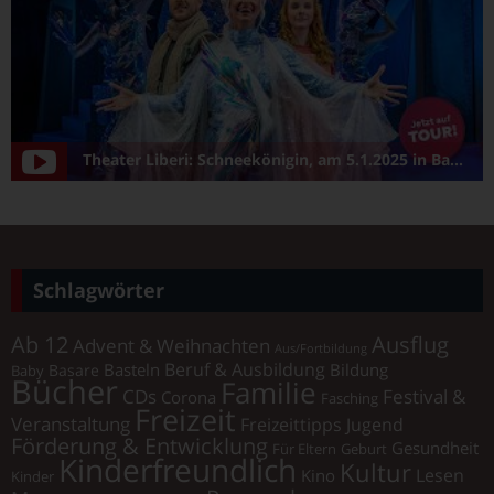
Theater Liberi: Schneekönigin, am 5.1.2025 in Bamberg/Konzerthalle
Schlagwörter
Ab 12
Ausflug
Advent & Weihnachten
Aus/Fortbildung
Beruf & Ausbildung
Basteln
Bildung
Basare
Baby
Bücher
Familie
Festival &
CDs
Corona
Fasching
Freizeit
Veranstaltung
Freizeittipps Jugend
Förderung & Entwicklung
Gesundheit
Für Eltern
Geburt
Kinderfreundlich
Kultur
Lesen
Kino
Kinder