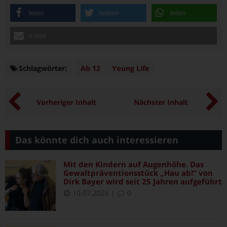
teilen
twittern
teilen
e-mail
Schlagwörter:
Schlagwörter
Ab 12
Young Life
Vorheriger Inhalt
Nächster Inhalt
Das könnte dich auch interessieren
Mit den Kindern auf Augenhöhe. Das
Gewaltpräventionsstück „Hau ab!“ von
Dirk Bayer wird seit 25 Jahren aufgeführt
10.07.2026
|
0