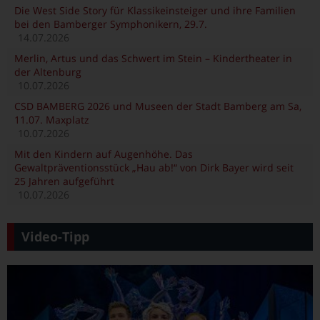
Die West Side Story für Klassikeinsteiger und ihre Familien
bei den Bamberger Symphonikern, 29.7.
14.07.2026
Merlin, Artus und das Schwert im Stein – Kindertheater in
der Altenburg
10.07.2026
CSD BAMBERG 2026 und Museen der Stadt Bamberg am Sa,
11.07. Maxplatz
10.07.2026
Mit den Kindern auf Augenhöhe. Das
Gewaltpräventionsstück „Hau ab!“ von Dirk Bayer wird seit
25 Jahren aufgeführt
10.07.2026
Video-Tipp