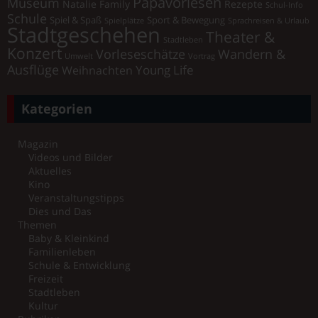
Papavorlesen
Museum
Natalie Family
Rezepte
Schul-Info
Schule
Spiel & Spaß
Sport & Bewegung
Spielplätze
Sprachreisen & Urlaub
Stadtgeschehen
Theater &
Stadtleben
Konzert
Vorleseschätze
Wandern &
Umwelt
Vortrag
Ausflüge
Young Life
Weihnachten
Kategorien
Magazin
Videos und Bilder
Aktuelles
Kino
Veranstaltungstipps
Dies und Das
Themen
Baby & Kleinkind
Familienleben
Schule & Entwicklung
Freizeit
Stadtleben
Kultur