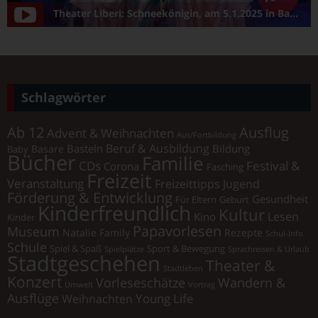
Theater Liberi: Schneekönigin, am 5.1.2025 in Bamberg/Konzerthalle
Schlagwörter
Ab 12
Ausflug
Advent & Weihnachten
Aus/Fortbildung
Beruf & Ausbildung
Basteln
Bildung
Basare
Baby
Bücher
Familie
Festival &
CDs
Corona
Fasching
Freizeit
Veranstaltung
Freizeittipps Jugend
Förderung & Entwicklung
Gesundheit
Für Eltern
Geburt
Kinderfreundlich
Kultur
Lesen
Kino
Kinder
Papavorlesen
Museum
Natalie Family
Rezepte
Schul-Info
Schule
Spiel & Spaß
Sport & Bewegung
Spielplätze
Sprachreisen & Urlaub
Stadtgeschehen
Theater &
Stadtleben
Konzert
Vorleseschätze
Wandern &
Umwelt
Vortrag
Ausflüge
Young Life
Weihnachten