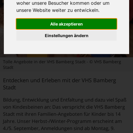
woher unsere Besucher kommen oder um
unsere Website weiter zu entwickeln.
Alle akzeptieren
Einstellungen ändern
Tolle Angebote in der VHS Bamberg Stadt - © VHS Bamberg
Stadt
Entdecken und Erleben mit der VHS Bamberg
Stadt
Bildung, Entwicklung und Entfaltung und dazu viel Spaß
von Kindesbeinen an: Das verspricht die VHS Bamberg
Stadt mit ihren Familien-Angeboten für Kinder bis 14
Jahre. Unser Herbst-/Winter-Programm erscheint am
4./5. September, Anmeldungen sind ab Montag, 9.