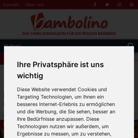
Zum Inhalt springen
Kontakt
Über uns
Facebook
Twitter
Instagr
R
F
DAS FAMILIENMAGAZIN FÜR DIE REGION BAMBERG
Suche
Menü
+++ Leolingo: Englischcamp mit Muttersprachlern – auch in Bamberg! +++
nach:
+++ Leolingo: Englischcamp mit Muttersprachlern – auch in Bamberg! +++
Ihre Privatsphäre ist uns
+++ Leolingo: Englischcamp mit Muttersprachlern – auch in Bamberg! +++
>
>
>
Bambolino
Themen
Freizeit
wichtig
Entdecken und Erleben mit der VHS Bamberg Stadt
Diese Website verwendet Cookies und
Entdecken und Erleben mit der VHS
Targeting Technologien, um Ihnen ein
Bamberg Stadt
besseres Internet-Erlebnis zu ermöglichen
und die Werbung, die Sie sehen, besser an
30.07.2019 23:05
|
Bambolino-Redaktion
|
0
Ihre Bedürfnisse anzupassen. Diese
Freizeit
Technologien nutzen wir außerdem, um
Ergebnisse zu messen, um zu verstehen,