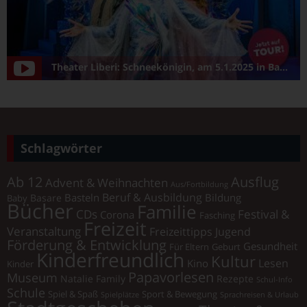
Theater Liberi: Schneekönigin, am 5.1.2025 in Bamberg/Konzerthalle
Schlagwörter
Ab 12
Ausflug
Advent & Weihnachten
Aus/Fortbildung
Beruf & Ausbildung
Basteln
Bildung
Basare
Baby
Bücher
Familie
Festival &
CDs
Corona
Fasching
Freizeit
Veranstaltung
Freizeittipps Jugend
Förderung & Entwicklung
Gesundheit
Für Eltern
Geburt
Kinderfreundlich
Kultur
Lesen
Kino
Kinder
Papavorlesen
Museum
Natalie Family
Rezepte
Schul-Info
Schule
Spiel & Spaß
Sport & Bewegung
Spielplätze
Sprachreisen & Urlaub