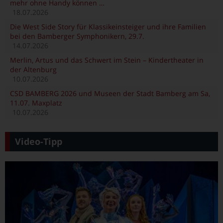
mehr ohne Handy können …
18.07.2026
Die West Side Story für Klassikeinsteiger und ihre Familien
bei den Bamberger Symphonikern, 29.7.
14.07.2026
Merlin, Artus und das Schwert im Stein – Kindertheater in
der Altenburg
10.07.2026
CSD BAMBERG 2026 und Museen der Stadt Bamberg am Sa,
11.07. Maxplatz
10.07.2026
Video-Tipp