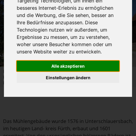
Targeting Technologien, um Ihnen ein
besseres Internet-Erlebnis zu ermöglichen
und die Werbung, die Sie sehen, besser an
Ihre Bedürfnisse anzupassen. Diese
Technologien nutzen wir außerdem, um
Ergebnisse zu messen, um zu verstehen,
woher unsere Besucher kommen oder um
unsere Website weiter zu entwickeln.
Alle akzeptieren
Die Mühle aus Unterschlauersbach im Fränksichen
Freilandmuseum bekommt ein neues Mühlenrad Foto © Ute
Einstellungen ändern
Rauschenbach
Das Mühlengebäude wurde 1576 in Unterschlauersbach,
im heutigen Land- kreis Fürth, erbaut und 1601
erweitert. Von den ursprünglichen hölzernen Rädern ist