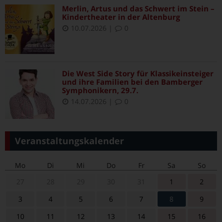
Merlin, Artus und das Schwert im Stein –
Kindertheater in der Altenburg
10.07.2026
|
0
Die West Side Story für Klassikeinsteiger
und ihre Familien bei den Bamberger
Symphonikern, 29.7.
14.07.2026
|
0
Veranstaltungskalender
Mo
Di
Mi
Do
Fr
Sa
So
27
28
29
30
31
1
2
3
4
5
6
7
8
9
10
11
12
13
14
15
16