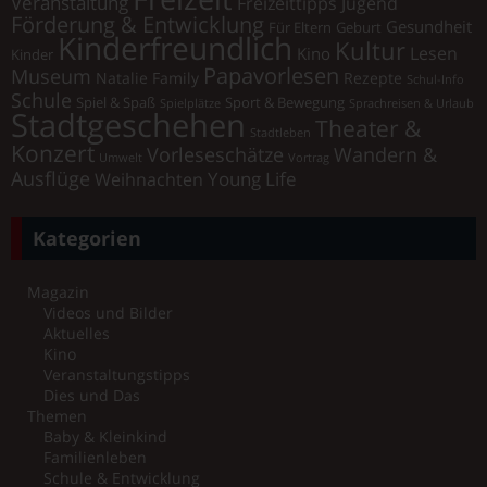
Veranstaltung
Freizeittipps Jugend
Förderung & Entwicklung
Gesundheit
Für Eltern
Geburt
Kinderfreundlich
Kultur
Lesen
Kino
Kinder
Papavorlesen
Museum
Natalie Family
Rezepte
Schul-Info
Schule
Spiel & Spaß
Sport & Bewegung
Spielplätze
Sprachreisen & Urlaub
Stadtgeschehen
Theater &
Stadtleben
Konzert
Vorleseschätze
Wandern &
Umwelt
Vortrag
Ausflüge
Young Life
Weihnachten
Kategorien
Magazin
Videos und Bilder
Aktuelles
Kino
Veranstaltungstipps
Dies und Das
Themen
Baby & Kleinkind
Familienleben
Schule & Entwicklung