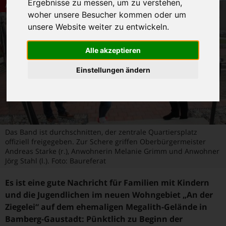
Ergebnisse zu messen, um zu verstehen,
Aktuelles
woher unsere Besucher kommen oder um
unsere Website weiter zu entwickeln.
Alle akzeptieren
Einstellungen ändern
Das Band ist durchschnitten, der zentrale Quartiersplatz
offiziell freigegeben. Zur Schere griffen Oberbürgermeister
Andreas Starke (r.), Anwohnerin Melanie Grimm und Anwohner
Jörg Stahl (l.). Foto: Baureferat
Es ist eine gute Nachricht für Familien mit Kindern
und die Jugendlichen im neuen Wohngebiet „An der
Ziegelei“ auf dem ehemaligen Megalith-Gelände in
Bamberg-Gaustadt: Pünktlich zu Beginn der