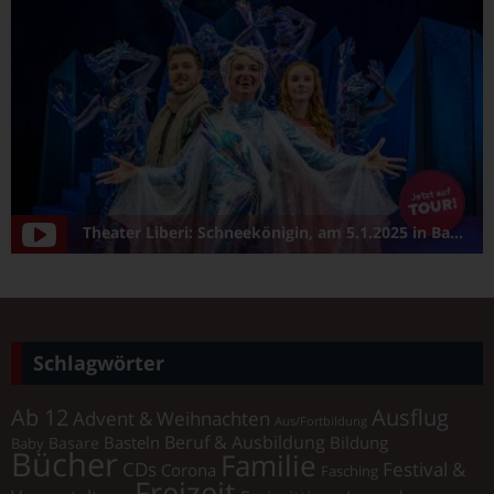
Theater Liberi: Schneekönigin, am 5.1.2025 in Bamberg/Konzerthalle
Schlagwörter
Ab 12
Ausflug
Advent & Weihnachten
Aus/Fortbildung
Beruf & Ausbildung
Basteln
Bildung
Basare
Baby
Bücher
Familie
Festival &
CDs
Corona
Fasching
Freizeit