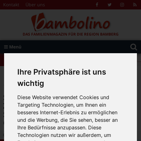
Zum Inhalt springen
Kontakt
Über uns
Facebook
Twitter
Instagr
R
F
DAS FAMILIENMAGAZIN FÜR DIE REGION BAMBERG
Suche
Menü
+++ Leolingo: Englischcamp mit Muttersprachlern – auch in Bamberg! +++
nach:
+++ Leolingo: Englischcamp mit Muttersprachlern – auch in Bamberg! +++
Ihre Privatsphäre ist uns
+++ Leolingo: Englischcamp mit Muttersprachlern – auch in Bamberg! +++
>
>
>
Bambolino
Magazin
Aktuelles
Spielen, Bolzen, sich Treffen: Zentraler Quartiersplatz und Spielanlagen auf dem Megalith-Gelände freigegeben
wichtig
Spielen, Bolzen, sich Treffen:
Diese Website verwendet Cookies und
Zentraler Quartiersplatz und
Targeting Technologien, um Ihnen ein
Spielanlagen auf dem Megalith-
besseres Internet-Erlebnis zu ermöglichen
und die Werbung, die Sie sehen, besser an
Gelände freigegeben
Ihre Bedürfnisse anzupassen. Diese
8.04.2022 13:30
|
Bambolino-Redaktion
|
0
Technologien nutzen wir außerdem, um