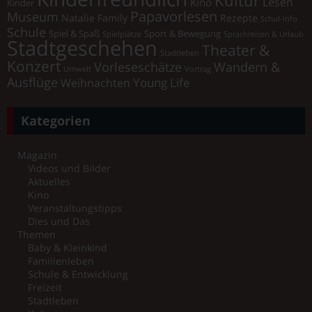
Lesen
Kino
Kinder
Papavorlesen
Museum
Natalie Family
Rezepte
Schul-Info
Schule
Spiel & Spaß
Sport & Bewegung
Spielplätze
Sprachreisen & Urlaub
Stadtgeschehen
Theater &
Stadtleben
Konzert
Vorleseschätze
Wandern &
Umwelt
Vortrag
Ausflüge
Young Life
Weihnachten
Kategorien
Magazin
Videos und Bilder
Aktuelles
Kino
Veranstaltungstipps
Dies und Das
Themen
Baby & Kleinkind
Familienleben
Schule & Entwicklung
Freizeit
Stadtleben