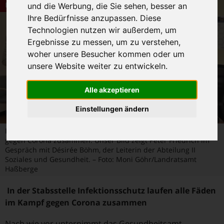
Dies und Das
und die Werbung, die Sie sehen, besser an
Ihre Bedürfnisse anzupassen. Diese
Technologien nutzen wir außerdem, um
Ergebnisse zu messen, um zu verstehen,
woher unsere Besucher kommen oder um
unsere Website weiter zu entwickeln.
Alle akzeptieren
Einstellungen ändern
In der Stabsstelle Infektionsschutz laufen alle Fäden im Kampf
gegen Corona zusammen. Unser Bild zeigt Peter Friedrich im
Gespräch mit Désirée Böhm, der Leiterin der Abteilung II
Soziales und Gesundheit. – Foto: Moni Göhr/Landratsamt
Haßberge
In der Stabsstelle Infektionsschutz laufen alle Fäden
im Kampf gegen Corona zusammen
Nach wie vor unternimmt das Gesundheitsamt