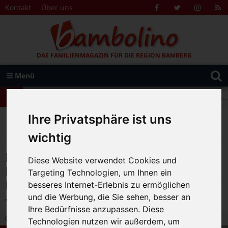
Zum Inhalt springen
Kontakt
Über uns
Facebook
Twitter
Instagr
R
F
DAS FAMILIENMAGAZIN FÜR DIE REGION BAMBERG
Suche
Menü
+++ Leolingo: Englischcamp mit Muttersprachlern – auch in Bamberg! +++
nach:
+++ Leolingo: Englischcamp mit Muttersprachlern – auch in Bamberg! +++
Ihre Privatsphäre ist uns
+++ Leolingo: Englischcamp mit Muttersprachlern – auch in Bamberg! +++
>
>
>
Bambolino
Magazin
Veranstaltungstipps
Ideal zur Ferienzeit: Familienführungen durch die Museen im Kulmbacher Mönchshof – Advertorial
wichtig
Ideal zur Ferienzeit:
Diese Website verwendet Cookies und
Familienführungen durch die
Targeting Technologien, um Ihnen ein
Museen im Kulmbacher Mönchshof
besseres Internet-Erlebnis zu ermöglichen
– Advertorial
und die Werbung, die Sie sehen, besser an
Ihre Bedürfnisse anzupassen. Diese
22.08.2021 14:27
|
Bambolino-Redaktion
|
0
Technologien nutzen wir außerdem, um