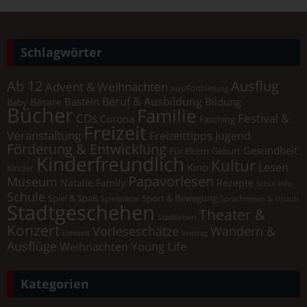
Schlagwörter
Ab 12
Ausflug
Advent & Weihnachten
Aus/Fortbildung
Beruf & Ausbildung
Basteln
Bildung
Basare
Baby
Bücher
Familie
Festival &
CDs
Corona
Fasching
Freizeit
Veranstaltung
Freizeittipps Jugend
Förderung & Entwicklung
Gesundheit
Für Eltern
Geburt
Kinderfreundlich
Kultur
Lesen
Kino
Kinder
Papavorlesen
Museum
Natalie Family
Rezepte
Schul-Info
Schule
Spiel & Spaß
Sport & Bewegung
Spielplätze
Sprachreisen & Urlaub
Stadtgeschehen
Theater &
Stadtleben
Konzert
Vorleseschätze
Wandern &
Umwelt
Vortrag
Ausflüge
Young Life
Weihnachten
Kategorien