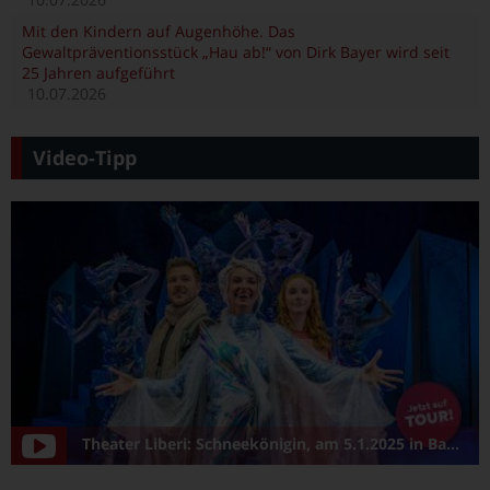
Mit den Kindern auf Augenhöhe. Das
Gewaltpräventionsstück „Hau ab!“ von Dirk Bayer wird seit
25 Jahren aufgeführt
10.07.2026
Video-Tipp
Theater Liberi: Schneekönigin, am 5.1.2025 in Bamberg/Konzerthalle