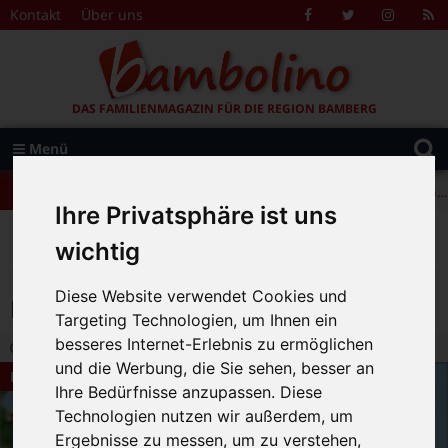
Zum Inhalt springen
Kontakt
Über uns
Facebook
Twitter
Instagr
R
F
DAS FAMILIENMAGAZIN FÜR DIE REGION BAMBERG
Suche
Menü
+++ Leolingo: Englischcamp mit Muttersprachlern – auch in Bamberg! +++
nach:
+++ Leolingo: Englischcamp mit Muttersprachlern – auch in Bamberg! +++
Ihre Privatsphäre ist uns
+++ Leolingo: Englischcamp mit Muttersprachlern – auch in Bamberg! +++
>
>
>
>
Bambolino
Rubriken
Bücher
Kindergarten
wichtig
Rufus, der kleine Osterwaschbär
Diese Website verwendet Cookies und
Rufus, der kleine Osterwaschbär
Targeting Technologien, um Ihnen ein
besseres Internet-Erlebnis zu ermöglichen
25.01.2018 14:18
|
Bambolino-Redaktion
|
0
und die Werbung, die Sie sehen, besser an
Kindergarten
Ihre Bedürfnisse anzupassen. Diese
Technologien nutzen wir außerdem, um
Ergebnisse zu messen, um zu verstehen,