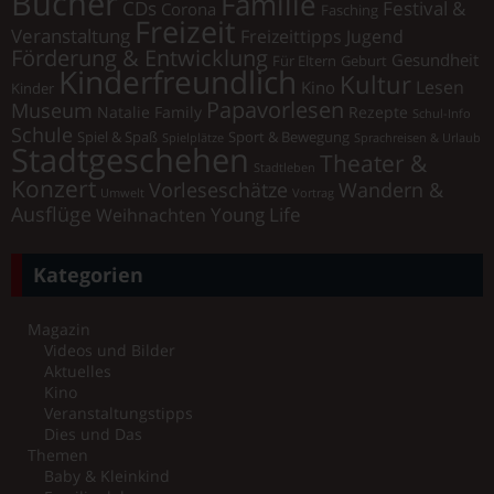
Bücher
Familie
Festival &
CDs
Corona
Fasching
Freizeit
Veranstaltung
Freizeittipps Jugend
Förderung & Entwicklung
Gesundheit
Für Eltern
Geburt
Kinderfreundlich
Kultur
Lesen
Kino
Kinder
Papavorlesen
Museum
Natalie Family
Rezepte
Schul-Info
Schule
Spiel & Spaß
Sport & Bewegung
Spielplätze
Sprachreisen & Urlaub
Stadtgeschehen
Theater &
Stadtleben
Konzert
Vorleseschätze
Wandern &
Umwelt
Vortrag
Ausflüge
Young Life
Weihnachten
Kategorien
Magazin
Videos und Bilder
Aktuelles
Kino
Veranstaltungstipps
Dies und Das
Themen
Baby & Kleinkind