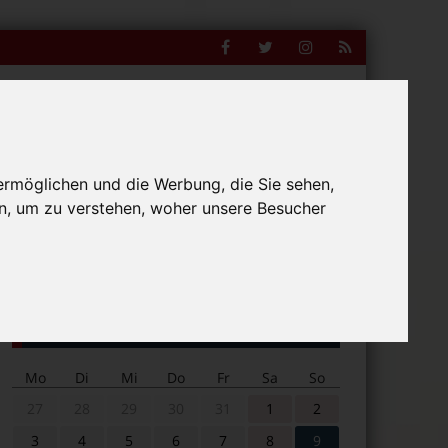
Facebook
Twitter
Instagram
RSS
Feed
ermöglichen und die Werbung, die Sie sehen,
n, um zu verstehen, woher unsere Besucher
Suche
nline
nach:
Veranstaltungskalender
Mo
Di
Mi
Do
Fr
Sa
So
27
28
29
30
31
1
2
3
4
5
6
7
8
9