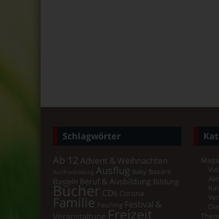
Schlagwörter
Kat
Ab 12
Advent & Weihnachten
Maga
Ausflug
Vid
Basare
Baby
Aus/Fortbildung
Akt
Beruf & Ausbildung
Basteln
Bildung
Bücher
Ki
CDs
Corona
Ver
Familie
Festival &
Fasching
Di
Freizeit
Veranstaltung
Them