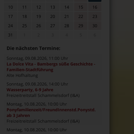
10
11
12
13
14
15
16
17
18
19
20
21
22
23
24
25
26
27
28
29
30
31
1
2
3
4
5
6
Die nächsten Termine:
Sonntag, 09.08.2026
, 11:00 Uhr
La Dolce Vita - Bambergs süße Geschichte -
Familien-Stadtführung
Alte Hofhaltung
Sonntag, 09.08.2026
, 14:00 Uhr
Wasserparty, 6-9 Jahre
Freizeitreitstall Schammelsdorf (I&A)
Montag, 10.08.2026
, 10:00 Uhr
Ponyfamilienzeit/FreundInnenstd.Ponystd.
ab 3 Jahren
Freizeitreitstall Schammelsdorf (I&A)
Montag, 10.08.2026
, 10:00 Uhr