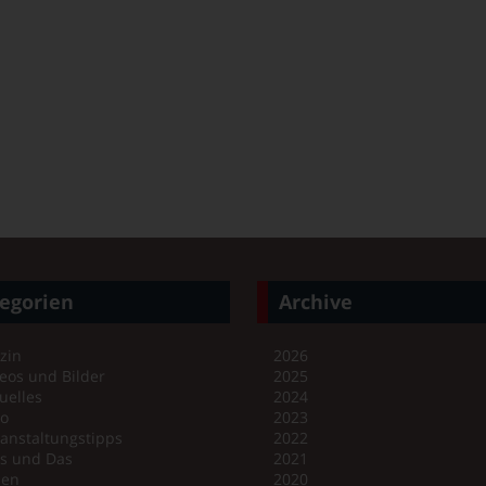
egorien
Archive
zin
2026
eos und Bilder
2025
uelles
2024
no
2023
anstaltungstipps
2022
es und Das
2021
en
2020