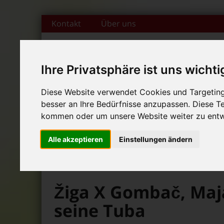
Zum Inhalt springen
Kontakt
Über uns
Ihre Privatsphäre ist uns wichti
DAS FAMILIENMAGAZIN FÜR DIE REGION BAMBERG
Diese Website verwendet Cookies und Targeting 
besser an Ihre Bedürfnisse anzupassen. Diese 
Start
Magazin
Themen
Rubr
+++ Leolingo: Englischcam
kommen oder um unsere Website weiter zu entw
News-Ticker:
+++ Leolingo: Englischcam
Alle akzeptieren
Einstellungen ändern
+++ Leolingo: Englischcam
>
>
>
Bambolino
Rubriken
Bücher
Kindergarten
Žiga X Gombač, Maj
seine Tuba