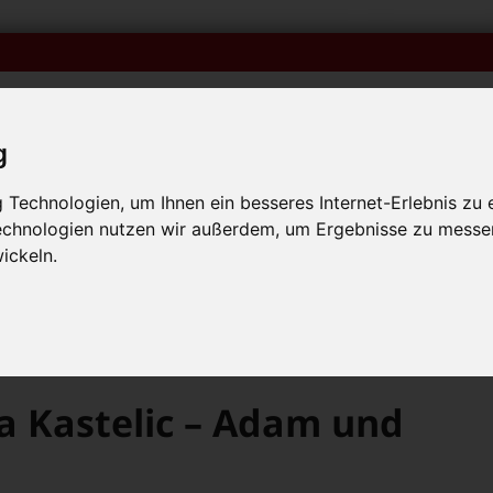
g
Technologien, um Ihnen ein besseres Internet-Erlebnis zu 
Technologien nutzen wir außerdem, um Ergebnisse zu messe
iken
Veranstaltungskalender
Bambolino-Ausgaben o
p mit Muttersprachlern – auch in Bamberg! +++
ickeln.
p mit Muttersprachlern – auch in Bamberg! +++
p mit Muttersprachlern – auch in Bamberg! +++
>
Žiga X Gombač, Maja Kastelic – Adam und seine Tuba
a Kastelic – Adam und