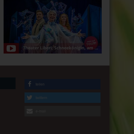
Theater Liberi: Schneekönigin, am 5.1.2025 in Bamberg/Konzerthalle
teilen
twittern
e-mail