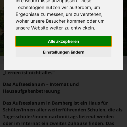
Ihre Bedürfnisse anzupassen. Diese
Technologien nutzen wir außerdem, um
Ergebnisse zu messen, um zu verstehen,
woher unsere Besucher kommen oder um
unsere Website weiter zu entwickeln.
Alle akzeptieren
Einstellungen ändern
©Aufseesianum
„Lernen ist nicht alles“
Das Aufseesianum – Internat und
Hausaufgabenbetreuung
Das Aufseesianum in Bamberg ist ein Haus für
Schüler/innen aller weiterführenden Schulen, die als
Tagesschüler/innen nachmittags betreut werden
oder im Internat ein zweites Zuhause finden. Das