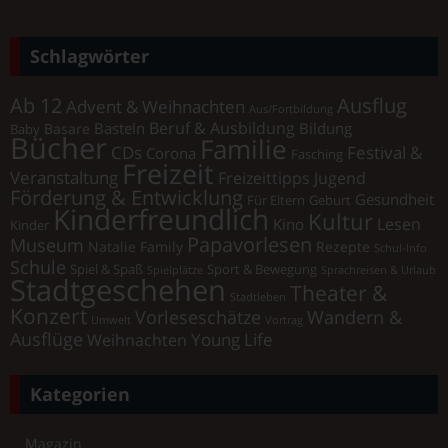
Schlagwörter
Ab 12
Ausflug
Advent & Weihnachten
Aus/Fortbildung
Beruf & Ausbildung
Basteln
Bildung
Basare
Baby
Bücher
Familie
Festival &
CDs
Corona
Fasching
Freizeit
Veranstaltung
Freizeittipps Jugend
Förderung & Entwicklung
Gesundheit
Für Eltern
Geburt
Kinderfreundlich
Kultur
Lesen
Kino
Kinder
Papavorlesen
Museum
Natalie Family
Rezepte
Schul-Info
Schule
Spiel & Spaß
Sport & Bewegung
Spielplätze
Sprachreisen & Urlaub
Stadtgeschehen
Theater &
Stadtleben
Konzert
Vorleseschätze
Wandern &
Umwelt
Vortrag
Ausflüge
Young Life
Weihnachten
Kategorien
Magazin