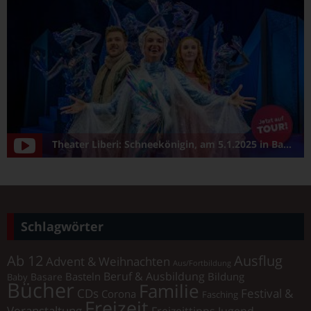
Theater Liberi: Schneekönigin, am 5.1.2025 in Bamberg/Konzerthalle
Schlagwörter
Ab 12
Ausflug
Advent & Weihnachten
Aus/Fortbildung
Beruf & Ausbildung
Basteln
Bildung
Basare
Baby
Bücher
Familie
Festival &
CDs
Corona
Fasching
Freizeit
Veranstaltung
Freizeittipps Jugend