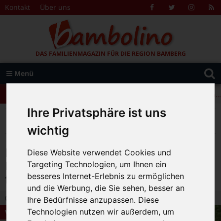
Zum Inhalt springen
Kontakt
Über uns
Facebook
Twitter
Instagr
R
F
DAS FAMILIENMAGAZIN FÜR DIE REGION BAMBERG
Suche
Menü
+++ Leolingo: Englischcamp mit Muttersprachlern – auch in Bamberg! +++
nach:
+++ Leolingo: Englischcamp mit Muttersprachlern – auch in Bamberg! +++
Ihre Privatsphäre ist uns
+++ Leolingo: Englischcamp mit Muttersprachlern – auch in Bamberg! +++
>
>
>
Bambolino
Magazin
Veranstaltungstipps
Ferienabenteuer in den Pfingstferien – noch wenige Plätze frei!
wichtig
Ferienabenteuer in den
Diese Website verwendet Cookies und
Pfingstferien – noch wenige Plätze
Targeting Technologien, um Ihnen ein
besseres Internet-Erlebnis zu ermöglichen
frei!
und die Werbung, die Sie sehen, besser an
4.04.2020 16:17
|
Bambolino-Redaktion
|
0
Ihre Bedürfnisse anzupassen. Diese
Technologien nutzen wir außerdem, um
Veranstaltungstipps