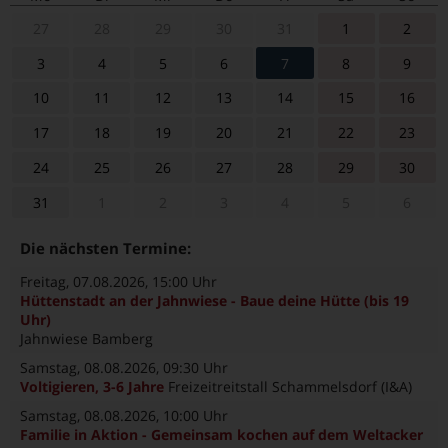
27
28
29
30
31
1
2
3
4
5
6
7
8
9
10
11
12
13
14
15
16
17
18
19
20
21
22
23
24
25
26
27
28
29
30
31
1
2
3
4
5
6
Die nächsten Termine:
Freitag, 07.08.2026
, 15:00 Uhr
Hüttenstadt an der Jahnwiese - Baue deine Hütte (bis 19
Uhr)
Jahnwiese Bamberg
Samstag, 08.08.2026
, 09:30 Uhr
Voltigieren, 3-6 Jahre
Freizeitreitstall Schammelsdorf (I&A)
Samstag, 08.08.2026
, 10:00 Uhr
Familie in Aktion - Gemeinsam kochen auf dem Weltacker