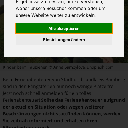
Ergebnisse zu messen, um zu verstehen,
woher unsere Besucher kommen oder um
unsere Website weiter zu entwickeln.
Alle akzeptieren
Einstellungen ändern
Kinder beim Tauziehen © Anna Samoylova, unsplash.com
Beim Ferienabenteuer von Stadt und Landkreis Bamberg
sind in den Pfingstferien nur noch wenige Plätze frei!
Jetzt noch schnell anmelden für ein tolles
Ferienabenteuer!
Sollte das Ferienabenteuer aufgrund
der aktuellen Situation oder wegen weiterer
Beschränkungen nicht stattfinden können, werden
Sie zeitnah informiert und erhalten ihren
Elternbeitrag zurück.