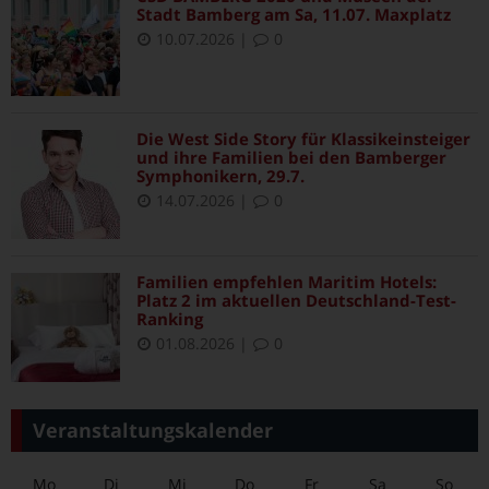
Stadt Bamberg am Sa, 11.07. Maxplatz
10.07.2026
|
0
Die West Side Story für Klassikeinsteiger
und ihre Familien bei den Bamberger
Symphonikern, 29.7.
14.07.2026
|
0
Familien empfehlen Maritim Hotels:
Platz 2 im aktuellen Deutschland-Test-
Ranking
01.08.2026
|
0
Veranstaltungskalender
Mo
Di
Mi
Do
Fr
Sa
So