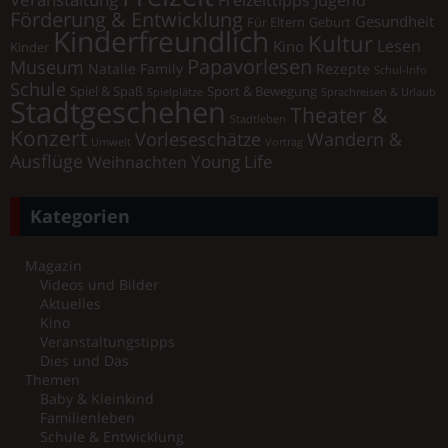
Förderung & Entwicklung
Gesundheit
Für Eltern
Geburt
Kinderfreundlich
Kultur
Lesen
Kino
Kinder
Papavorlesen
Museum
Natalie Family
Rezepte
Schul-Info
Schule
Spiel & Spaß
Sport & Bewegung
Spielplätze
Sprachreisen & Urlaub
Stadtgeschehen
Theater &
Stadtleben
Konzert
Vorleseschätze
Wandern &
Umwelt
Vortrag
Ausflüge
Young Life
Weihnachten
Kategorien
Magazin
Videos und Bilder
Aktuelles
Kino
Veranstaltungstipps
Dies und Das
Themen
Baby & Kleinkind
Familienleben
Schule & Entwicklung